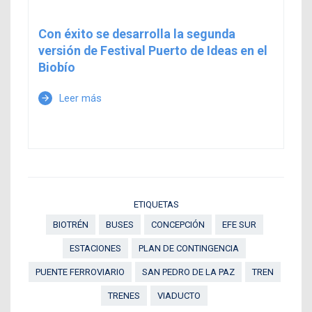
Con éxito se desarrolla la segunda
versión de Festival Puerto de Ideas en el
Biobío
Leer más
arrow_forward
ETIQUETAS
BIOTRÉN
BUSES
CONCEPCIÓN
EFE SUR
ESTACIONES
PLAN DE CONTINGENCIA
PUENTE FERROVIARIO
SAN PEDRO DE LA PAZ
TREN
TRENES
VIADUCTO