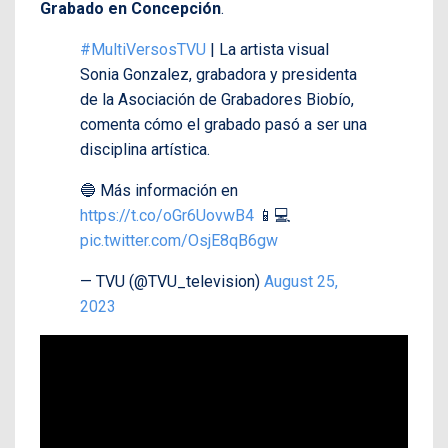
Grabado en Concepción
.
#MultiVersosTVU
| La artista visual
Sonia Gonzalez, grabadora y presidenta
de la Asociación de Grabadores Biobío,
comenta cómo el grabado pasó a ser una
disciplina artística.
🔵 Más información en
https://t.co/oGr6UovwB4
📱💻
pic.twitter.com/OsjE8qB6gw
— TVU (@TVU_television)
August 25,
2023