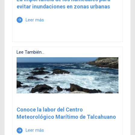
evitar inundaciones en zonas urbanas
Leer más
arrow_forward
Lee También...
Conoce la labor del Centro
Meteorológico Marítimo de Talcahuano
Leer más
arrow_forward