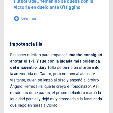
Fútbol UdeC femenino se queda con la
victoria en duelo ante O’Higgins
Leer más
arrow_forward
Impotencia lila
Sin hacer méritos para empatar,
Limache consiguió
anotar el 1-1. Y fue con la jugada más polémica
del encuentro
. Gary Tello se barrió en el área ante
la arremetida de Castro, pero no tocó al atacante
visitante, quien se lanzó al piso y engañó al árbitro
Ángelo Hermosilla, que le creyó el “piscinazo”. Así,
desde los doce pasos, el propio delantero marcó la
igualdad parcial y dejó muy amargada a la fanaticada
que llegó en masa a Collao.