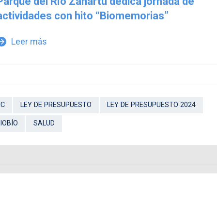
Parque del Río Zañartu dedica jornada de
actividades con hito “Biomemorias”
Leer más
w_forward
IC
LEY DE PRESUPUESTO
LEY DE PRESUPUESTO 2024
IOBÍO
SALUD