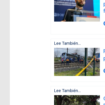
arro
Lee También...
arro
Lee También...