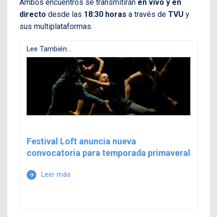
Ambos encuentros se transmitirán
en vivo y en
directo
desde las
18:30 horas
a través de
TVU
y
sus multiplataformas.
Lee También...
Festival Loft anuncia nueva
convocatoria para temporada primaveral
Leer más
arrow_forward