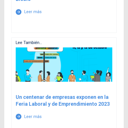
Leer más
arrow_forward
Lee También...
Un centenar de empresas exponen en la
Feria Laboral y de Emprendimiento 2023
Leer más
arrow_forward