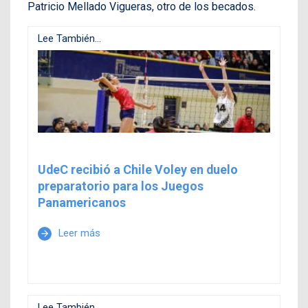
Patricio Mellado Vigueras, otro de los becados.
Lee También...
UdeC recibió a Chile Voley en duelo
preparatorio para los Juegos
Panamericanos
Leer más
arrow_forward
Lee También...