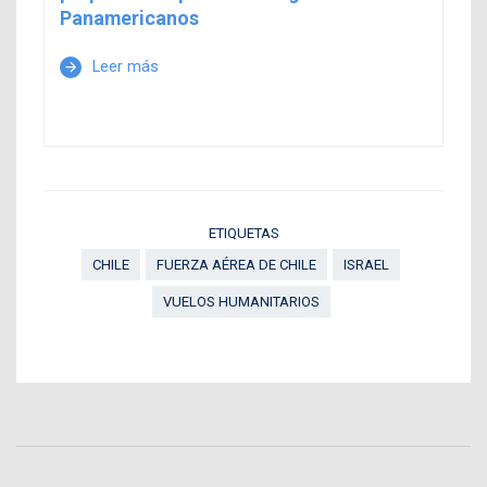
Panamericanos
Leer más
arrow_forward
ETIQUETAS
CHILE
FUERZA AÉREA DE CHILE
ISRAEL
VUELOS HUMANITARIOS