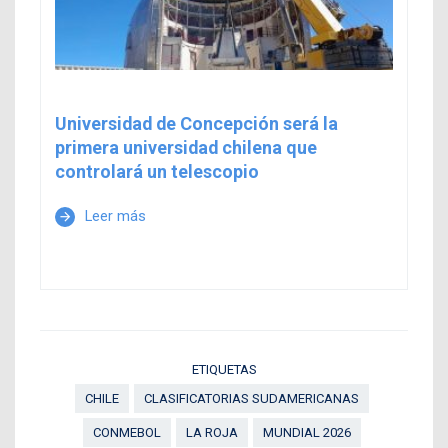
Universidad de Concepción será la
primera universidad chilena que
controlará un telescopio
Leer más
arrow_forward
ETIQUETAS
CHILE
CLASIFICATORIAS SUDAMERICANAS
CONMEBOL
LA ROJA
MUNDIAL 2026