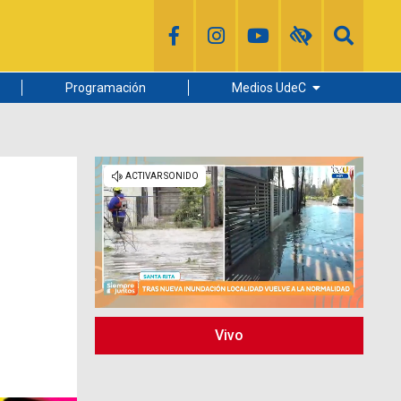
Programación
Medios UdeC
Diario Concepción
Radio UdeC
Noticias UdeC
La Discusión
Vivo