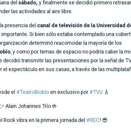
ñana del
sábado,
y finalmente se decidió primero retrasar
der las actividades al aire libre.
a presencia del
canal de televisión de la Universidad d
importante. Si bien sólo estaba contemplado una cobert
a organización determinó reacomodar la mayoría de los
iobío
, y como por temas de espacio no podría caber la m
e decidió transmitir las presentaciones por la señal de TV
r el espectáculo en sus casas, a través de las multiplat
sde el
#TeatroBiobío
en exclusivo por
#TVU
🎸
👉 Alain Johannes Trío 🤟
l Rock vibra en la primera jornada del
#REC
! 😎