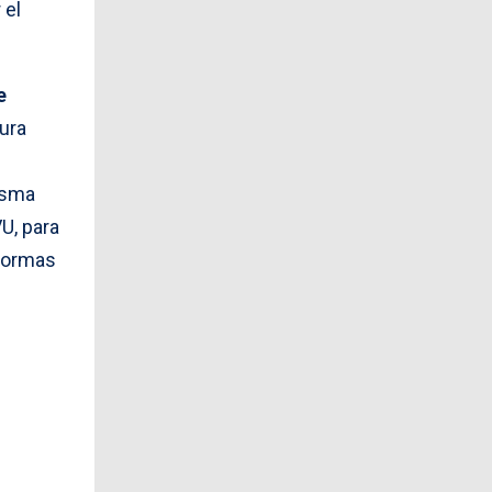
 el
e
ura
isma
U, para
aformas