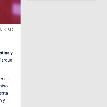
ía: X | REC
stina y
 Parque
r a la
miso
 esta
n y