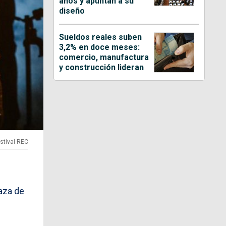
años y apuntan a su
diseño
Sueldos reales suben
3,2% en doce meses:
comercio, manufactura
y construcción lideran
estival REC
aza de