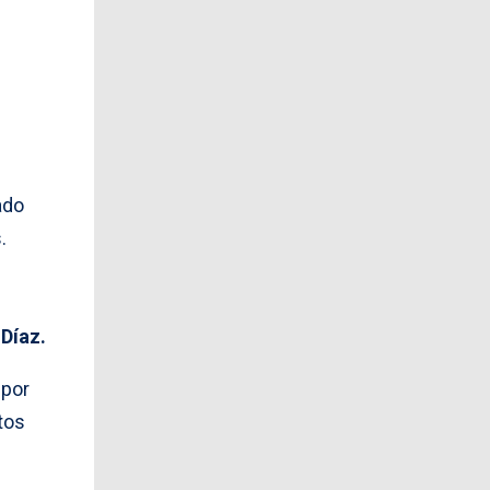
ado
.
Díaz.
 por
tos