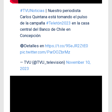
#TVUNoticias
| Nuestro periodista
Carlos Quintana está tomando el pulso
de la campaña
#Teletón2023
en la casa
central del Banco de Chile en
Concepción.
🔵Detalles en
https://t.co/9SeJR2ZtE0
pic.twitter.com/ParDOZbrMz
— TVU (@TVU_television)
November 10,
2023