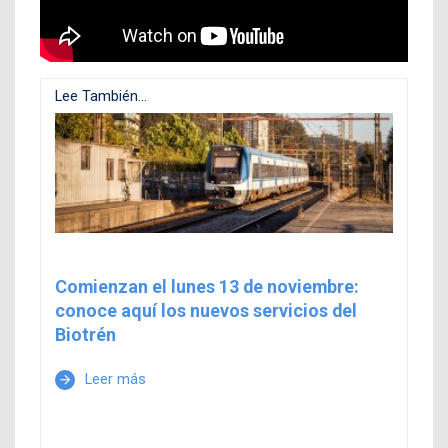
Lee También...
Comienzan el lunes 13 de noviembre:
conoce aquí los nuevos servicios del
Biotrén
Leer más
arrow_forward