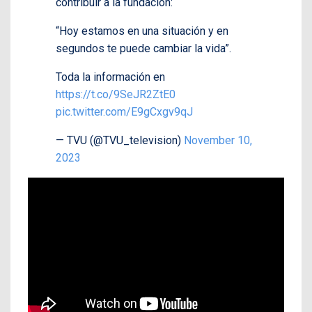
contribuir a la fundación:
“Hoy estamos en una situación y en
segundos te puede cambiar la vida”.
Toda la información en
https://t.co/9SeJR2ZtE0
pic.twitter.com/E9gCxgv9qJ
— TVU (@TVU_television)
November 10,
2023