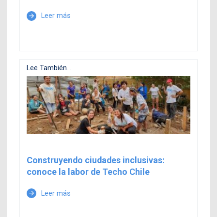
Leer más
arrow_forward
Lee También...
Construyendo ciudades inclusivas:
conoce la labor de Techo Chile
Leer más
arrow_forward