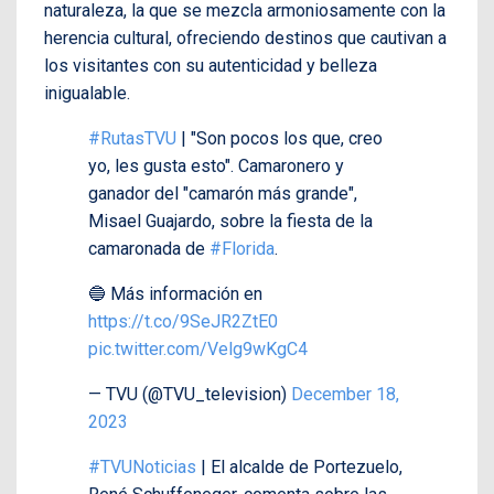
naturaleza, la que se mezcla armoniosamente con la
herencia cultural, ofreciendo destinos que cautivan a
los visitantes con su autenticidad y belleza
inigualable.
#RutasTVU
| "Son pocos los que, creo
yo, les gusta esto". Camaronero y
ganador del "camarón más grande",
Misael Guajardo, sobre la fiesta de la
camaronada de
#Florida
.
🔵 Más información en
https://t.co/9SeJR2ZtE0
pic.twitter.com/Velg9wKgC4
— TVU (@TVU_television)
December 18,
2023
#TVUNoticias
| El alcalde de Portezuelo,