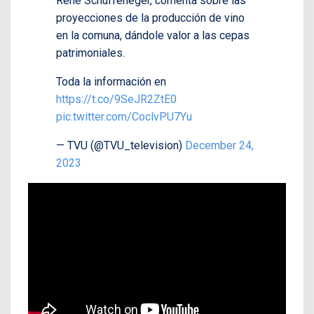
René Schuffeneger, comenta sobre las
proyecciones de la producción de vino
en la comuna, dándole valor a las cepas
patrimoniales.
Toda la información en
https://t.co/9SeJR2ZtE0
pic.twitter.com/CoclvPU7Yu
— TVU (@TVU_television)
December 24,
2023