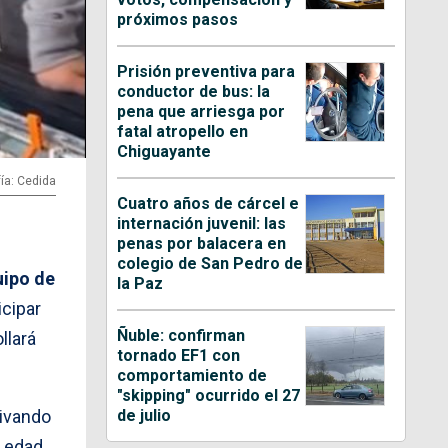
próximos pasos
Prisión preventiva para
conductor de bus: la
pena que arriesga por
fatal atropello en
Chiguayante
ía: Cedida
Cuatro años de cárcel e
internación juvenil: las
penas por balacera en
colegio de San Pedro de
ipo de
la Paz
icipar
Ñuble: confirman
llará
tornado EF1 con
comportamiento de
"skipping" ocurrido el 27
de julio
tivando
 edad,