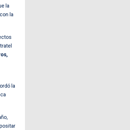
ue la
con la
ectos
tratel
ros,
ordó la
sca
año,
positar