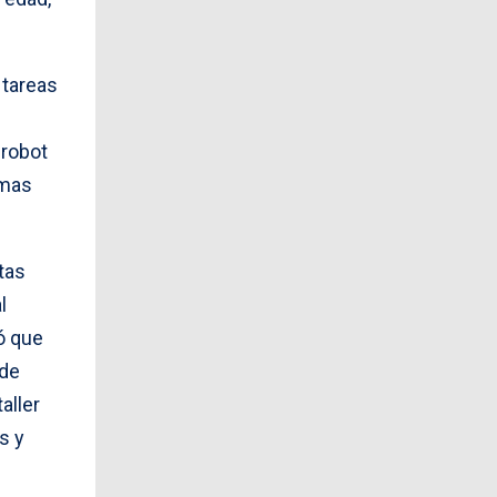
 tareas
 robot
emas
ntas
l
zó que
 de
aller
s y