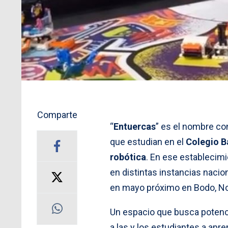
Comparte
“
Entuercas
” es el nombre co
que estudian en el
Colegio B
robótica
. En ese establecimie
en distintas instancias nacion
en mayo próximo en Bodo, N
Un espacio que busca potenci
a las y los estudiantes a ap