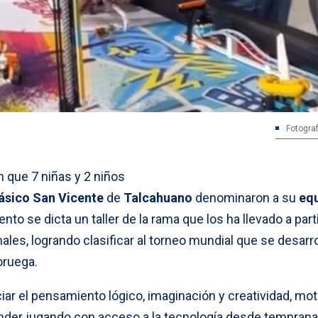
Fotograf
n que 7 niñas y 2 niños
ásico San Vicente
de
Talcahuano
denominaron a su
equ
nto se dicta un taller de la rama que los ha llevado a part
ales, logrando clasificar al torneo mundial que se desarro
oruega.
ar el pensamiento lógico, imaginación y creatividad, mo
render jugando con acceso a la tecnología desde temprana