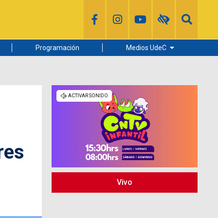
Programación
Medios UdeC
Diario Concepción
Radio UdeC
Noticias UdeC
La Discusión
res
Vivo