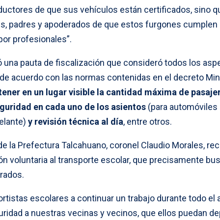
ductores de que sus vehículos están certificados, sino q
es, padres y apoderados de que estos furgones cumplen 
or profesionales”.
ó una pauta de fiscalización que consideró todos los asp
 de acuerdo con las normas contenidas en el decreto Min
tener en un lugar visible la cantidad máxima de pasaje
guridad en cada uno de los asientos
(para automóviles
elante)
y revisión técnica al día
, entre otros.
de la Prefectura Talcahuano, coronel Claudio Morales, rec
ión voluntaria al transporte escolar, que precisamente bu
erados.
rtistas escolares a continuar un trabajo durante todo el 
uridad a nuestras vecinas y vecinos, que ellos puedan de