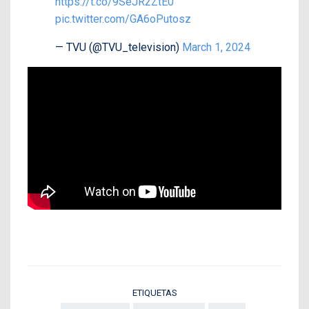
https://t.co/9SeJR2ZtE0
pic.twitter.com/GA6oPutosz
— TVU (@TVU_television)
March 1, 2024
ETIQUETAS