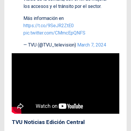
los accesos y el tránsito por el sector.
Más información en
https://t.co/9SeJR2ZtE0
pic.twitter.com/CMmcEpQNFS
— TVU (@TVU_television)
March 7, 2024
TVU Noticias Edición Central