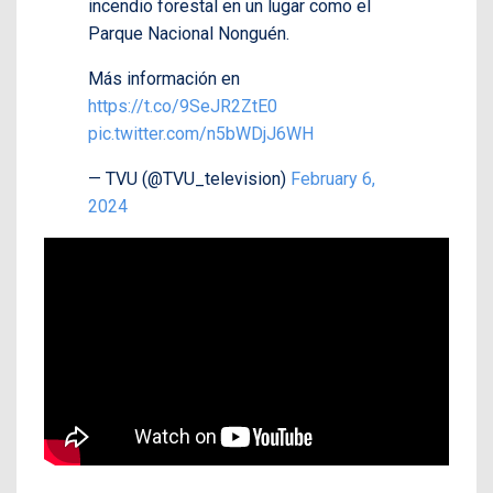
incendio forestal en un lugar como el
Parque Nacional Nonguén.
Más información en
https://t.co/9SeJR2ZtE0
pic.twitter.com/n5bWDjJ6WH
— TVU (@TVU_television)
February 6,
2024