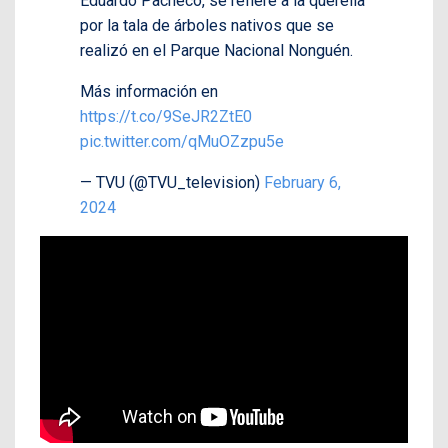
Eduardo Pacheco, se refiere a la querella
por la tala de árboles nativos que se
realizó en el Parque Nacional Nonguén.
Más información en
https://t.co/9SeJR2ZtE0
pic.twitter.com/qMuOZzpu5e
— TVU (@TVU_television)
February 6,
2024