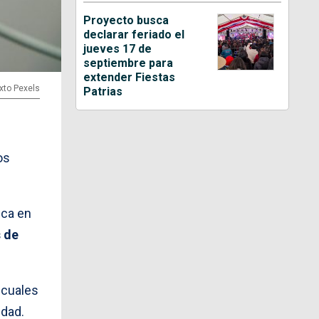
Proyecto busca
declarar feriado el
jueves 17 de
septiembre para
extender Fiestas
xto Pexels
Patrias
os
ica en
 de
 cuales
idad.