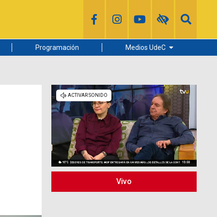
Programación
Medios UdeC
Diario Concepción
Radio UdeC
Noticias UdeC
La Discusión
Vivo