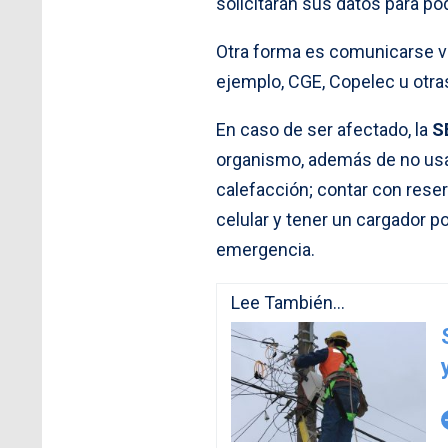
solicitarán sus datos para po
Otra forma es comunicarse ví
ejemplo, CGE, Copelec u otra
En caso de ser afectado, la
S
organismo, además de no usar
calefacción; contar con reser
celular y tener un cargador po
emergencia.
Lee También...
arro