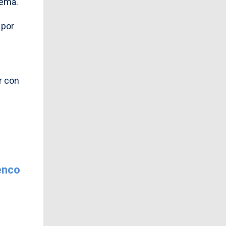
lema.
 por
r con
enco