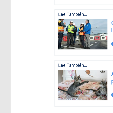
Lee También...
arro
Lee También...
arro