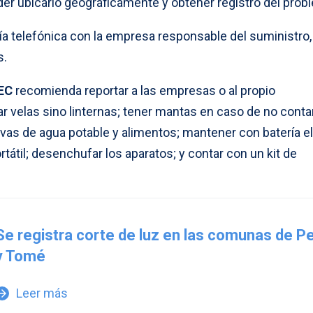
der ubicarlo geográficamente y obtener registro del prob
a telefónica con la empresa responsable del suministro,
s.
EC
recomienda reportar a las empresas o al propio
 velas sino linternas; tener mantas en caso de no conta
vas de agua potable y alimentos; mantener con batería el
rtátil; desenchufar los aparatos; y contar con un kit de
Se registra corte de luz en las comunas de P
y Tomé
Leer más
w_forward