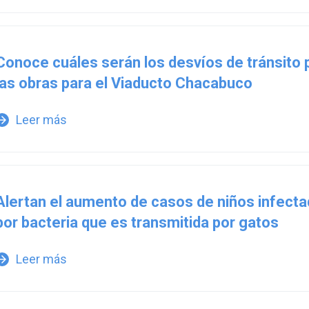
Conoce cuáles serán los desvíos de tránsito 
las obras para el Viaducto Chacabuco
Leer más
w_forward
Alertan el aumento de casos de niños infect
por bacteria que es transmitida por gatos
Leer más
w_forward