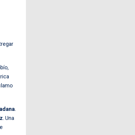
ntregar
bío,
rica
eclamo
dadana
.
uz
. Una
le