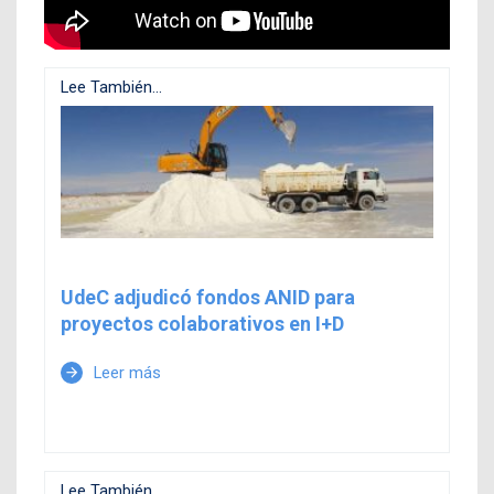
Lee También...
UdeC adjudicó fondos ANID para
proyectos colaborativos en I+D
Leer más
arrow_forward
Lee También...