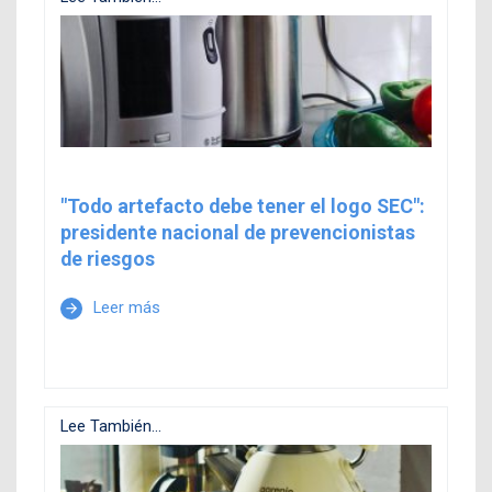
"Todo artefacto debe tener el logo SEC":
presidente nacional de prevencionistas
de riesgos
Leer más
arrow_forward
Lee También...