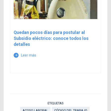
Quedan pocos días para postular al
Subsidio eléctrico: conoce todos los
detalles
Leer más
arrow_forward
ETIQUETAS
ACOSO LABORAL
CÓDIGO DEL TRABAJO