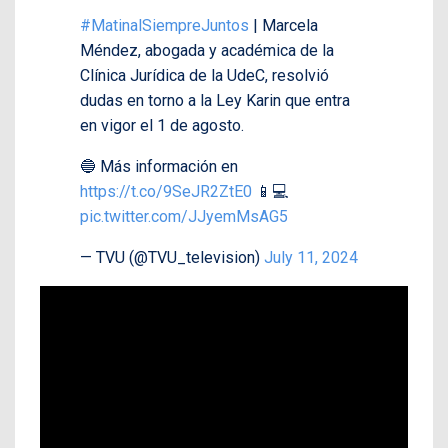
#MatinalSiempreJuntos
| Marcela
Méndez, abogada y académica de la
Clínica Jurídica de la UdeC, resolvió
dudas en torno a la Ley Karin que entra
en vigor el 1 de agosto.
🔵 Más información en
https://t.co/9SeJR2ZtE0
📱💻
pic.twitter.com/JJyemMsAG5
— TVU (@TVU_television)
July 11, 2024