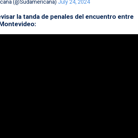
cana (@Sudamericana)
July 24, 2024
visar la tanda de penales del encuentro entre
 Montevideo: