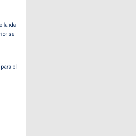
e la ida
rior se
 para el