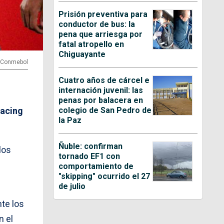
Prisión preventiva para
conductor de bus: la
pena que arriesga por
fatal atropello en
Chiguayante
| Conmebol
Cuatro años de cárcel e
internación juvenil: las
penas por balacera en
colegio de San Pedro de
acing
la Paz
Ñuble: confirman
los
tornado EF1 con
comportamiento de
"skipping" ocurrido el 27
de julio
te los
n el