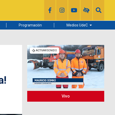
Programación
Medios UdeC
Diario Concepción
Radio UdeC
Noticias UdeC
La Discusión
a!
Vivo