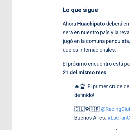
Lo que sigue
Ahora
Huachipato
deberá enf
será en nuestro país y la reva
jugó en la comuna penquista, 
duelos internacionales.
El próximo encuentro está pa
21 del mismo mes
.
🔥🏆 ¡El primer cruce d
definido!
🇨🇱⚽🇦🇷
@RacingClu
Buenos Aires.
#LaGranC