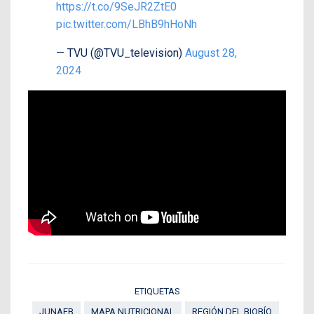
https://t.co/9SeJR2ZtE0
pic.twitter.com/LBhB9hHoNh
— TVU (@TVU_television)
August 28,
2024
ETIQUETAS
JUNAEB
MAPA NUTRICIONAL
REGIÓN DEL BIOBÍO