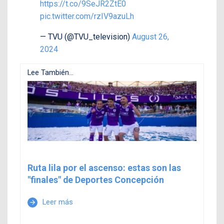
https://t.co/9SeJR2ZtE0
pic.twitter.com/rzIV9azuLh
— TVU (@TVU_television)
August 26,
2024
Lee También...
Ruta lila por el ascenso: estas son las
"finales" de Deportes Concepción
Leer más
arrow_forward