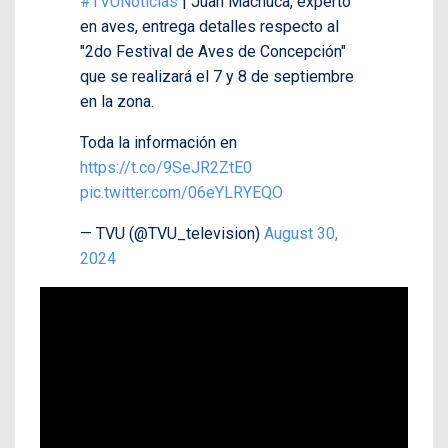
#TVUNoticias
| Juan Machuca, experto
en aves, entrega detalles respecto al
"2do Festival de Aves de Concepción"
que se realizará el 7 y 8 de septiembre
en la zona.
Toda la información en
https://t.co/9SeJR2ZtE0
pic.twitter.com/06eYLRYEQO
— TVU (@TVU_television)
August 30,
2024