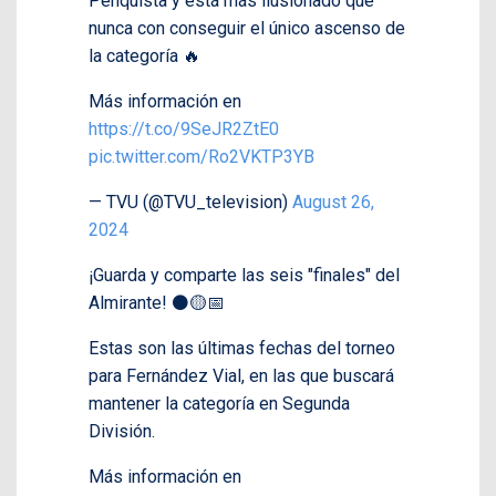
Penquista y está más ilusionado que
nunca con conseguir el único ascenso de
la categoría 🔥
Más información en
https://t.co/9SeJR2ZtE0
pic.twitter.com/Ro2VKTP3YB
— TVU (@TVU_television)
August 26,
2024
¡Guarda y comparte las seis "finales" del
Almirante! ⚫🟡📅
Estas son las últimas fechas del torneo
para Fernández Vial, en las que buscará
mantener la categoría en Segunda
División.
Más información en