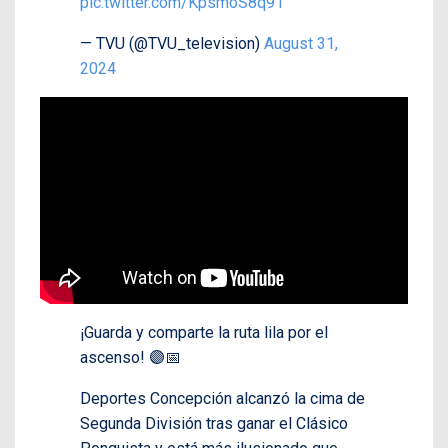
pic.twitter.com/KpsmoS8q91
— TVU (@TVU_television)
August 31,
2024
¡Guarda y comparte la ruta lila por el
ascenso! 🟣📅
Deportes Concepción alcanzó la cima de
Segunda División tras ganar el Clásico