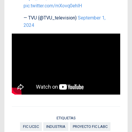
pic.twitter.com/mXovq0ehlH
— TVU (@TVU_television)
September 1,
2024
ETIQUETAS
FIC UCSC
INDUSTRIA
PROYECTO FIC LABC