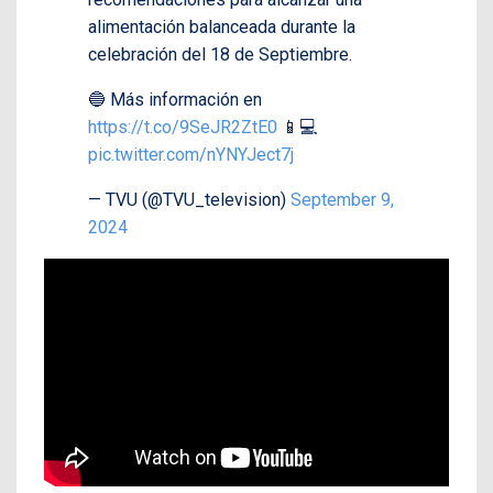
alimentación balanceada durante la
celebración del 18 de Septiembre.
🔵 Más información en
https://t.co/9SeJR2ZtE0
📱💻
pic.twitter.com/nYNYJect7j
— TVU (@TVU_television)
September 9,
2024