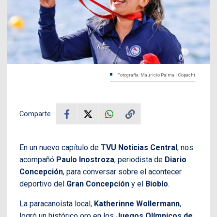
Fotografía: Mauricio Palma | Copachi
Comparte
En un nuevo capítulo de
TVU Noticias Central
, nos
acompañó
Paulo Inostroza
, periodista de
Diario
Concepción
, para conversar sobre el acontecer
deportivo del
Gran Concepción
y el
Biobío
.
La paracanoísta local,
Katherinne Wollermann
,
logró un histórico oro en los
Juegos Olímpicos de