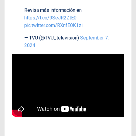
Revisa más información en
https://t.co/9SeJR2ZtE0
pic.twitter.com/RXnfE0K1zi
— TVU (@TVU_television)
September 7,
2024