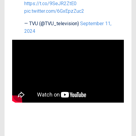
https://t.co/9SeJR2ZtE0
pic.twitter.com/6GxEpzZuc2
— TVU (@TVU_television)
September 11,
2024