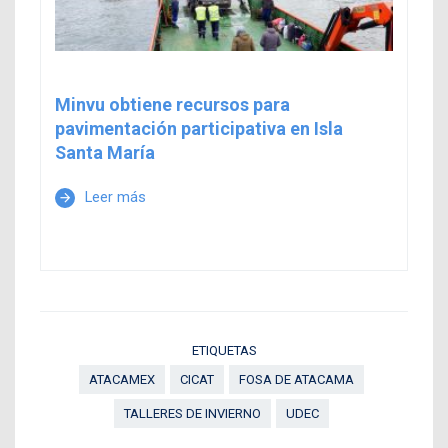
Minvu obtiene recursos para
pavimentación participativa en Isla
Santa María
Leer más
arrow_forward
ETIQUETAS
ATACAMEX
CICAT
FOSA DE ATACAMA
TALLERES DE INVIERNO
UDEC