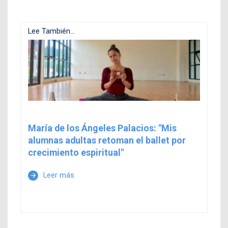
Lee También...
María de los Ángeles Palacios: "Mis
alumnas adultas retoman el ballet por
crecimiento espiritual"
Leer más
arrow_forward