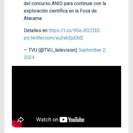
del concurso ANID para continuar con la
exploración científica en la Fosa de
Atacama.
Detalles en
https://t.co/9SeJR2ZtE0
pic.twitter.com/eu3eh2pEM2
— TVU (@TVU_television)
September 2,
2024