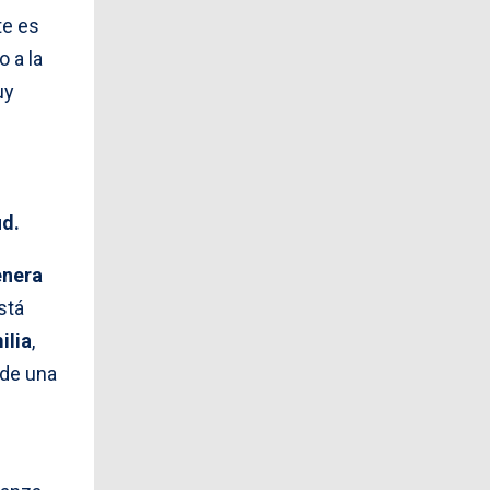
te es
 a la
uy
ud.
enera
stá
ilia
,
 de una