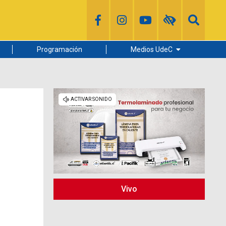
Programación
Medios UdeC
Diario Concepción
Radio UdeC
Noticias UdeC
La Discusión
Vivo