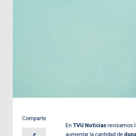
Comparte
En
TVU Noticias
revisamos l
aumentar la cantidad de
dona