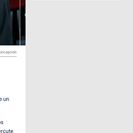
Concepción
e un
os
ercute