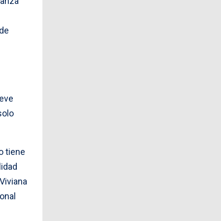
canza
 de
ueve
solo
o tiene
lidad
 Viviana
onal