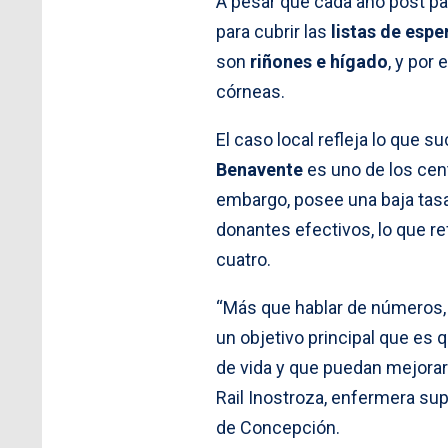
A pesar que cada año post p
para cubrir las
listas de espe
son
riñones e hígado
, y por
córneas.
El caso local refleja lo que su
Benavente
es uno de los cent
embargo, posee una baja tasa
donantes efectivos, lo que r
cuatro.
“Más que hablar de números, a
un objetivo principal que es 
de vida y que puedan mejorar s
Rail Inostroza, enfermera sup
de Concepción.