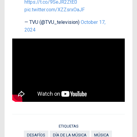
https://t.co/9SeJR2ZtE0
pic.twitter.com/XZZsrxOaJF
— TVU (@TVU_television)
October 17,
2024
ETIQUETAS
DESAFÍOS
DÍA DE LA MÚSICA
MÚSICA