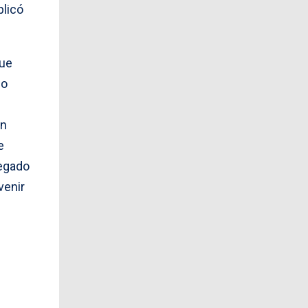
plicó
que
do
on
e
regado
venir