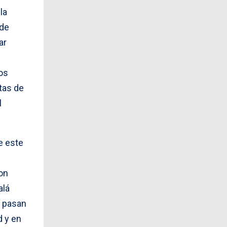
la
 de
ar
os
tas de
l
e este
on
alá
í pasan
d y en