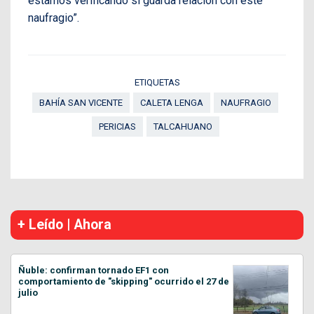
estamos verificando si guarda relación con este
naufragio”.
ETIQUETAS
BAHÍA SAN VICENTE
CALETA LENGA
NAUFRAGIO
PERICIAS
TALCAHUANO
+ Leído | Ahora
Ñuble: confirman tornado EF1 con
comportamiento de "skipping" ocurrido el 27 de
julio