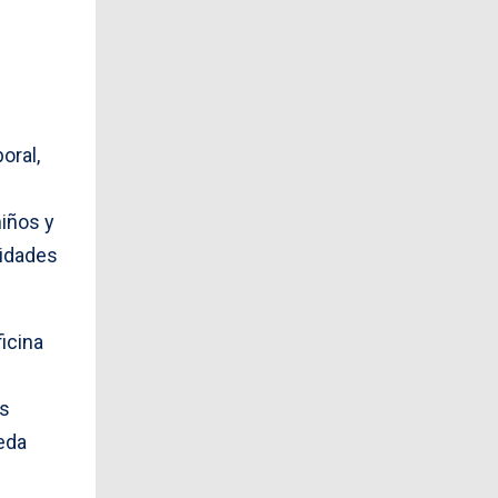
oral,
iños y
vidades
icina
as
eda