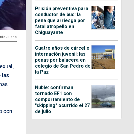
Prisión preventiva para
conductor de bus: la
pena que arriesga por
fatal atropello en
Chiguayante
anta Juana
Cuatro años de cárcel e
internación juvenil: las
penas por balacera en
colegio de San Pedro de
exual ,
la Paz
 las
amas
Ñuble: confirman
tornado EF1 con
comportamiento de
"skipping" ocurrido el 27
o con
de julio