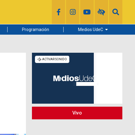
Programación
Medios UdeC
Diario Concepción
Radio UdeC
Noticias UdeC
La Discusión
Vivo