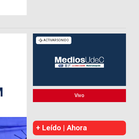
M
Vivo
+ Leído | Ahora