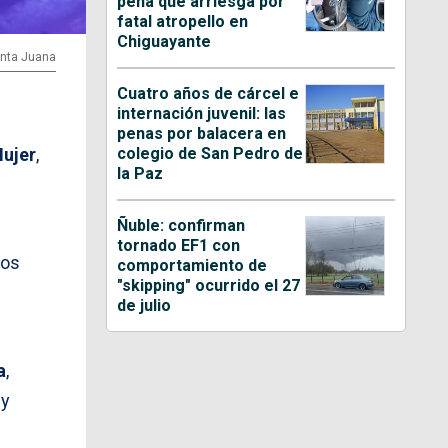
pena que arriesga por
fatal atropello en
Chiguayante
anta Juana
Cuatro años de cárcel e
internación juvenil: las
penas por balacera en
colegio de San Pedro de
ujer
,
la Paz
Ñuble: confirman
tornado EF1 con
ios
comportamiento de
"skipping" ocurrido el 27
de julio
a
,
y