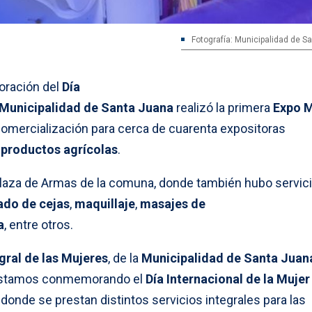
Fotografía: Municipalidad de S
oración del
Día
Municipalidad de Santa Juana
realizó la primera
Expo M
omercialización para cerca de cuarenta expositoras
y
productos agrícolas
.
a Plaza de Armas de la comuna, donde también hubo servic
lado de cejas
,
maquillaje
,
masajes de
a
, entre otros.
gral de las Mujeres
, de la
Municipalidad de Santa Juan
“estamos conmemorando el
Día Internacional de la Mujer
 donde se prestan distintos servicios integrales para las