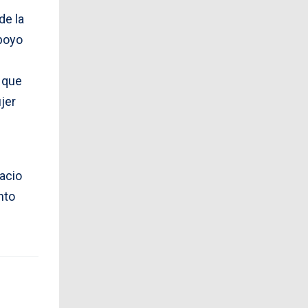
de la
apoyo
n que
jer
acio
nto