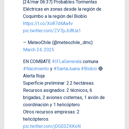
[24/mar 06:37] Probables Tormentas
Eléctricas en zonas desde la región de
Coquimbo a la región del Biobío
https://t.co/Xo87d4Aa4v
pic.twitter.com/ZV7pJU8Ua1
— MeteoChile (@meteochile_dmc)
March 24, 2025
EN COMBATE
#IFLaGenerala
comuna
#Nacimiento
y
#SantaJuana
#Biobío
🔴
Alerta Roja
Superficie preliminar: 2.2 hectáreas.
Recursos asignados: 2 técnicos, 6
brigadas, 2 aviones cisternas, 1 avión de
coordinación y 1 helicóptero.
Otros recursos empresas: 2
helicópteros.
pic.twitter.com/jDGE0ZKKoN