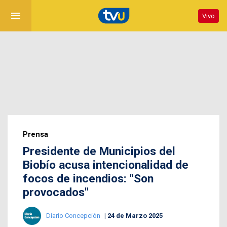
menu
Vivo
Prensa
Presidente de Municipios del
Biobío acusa intencionalidad de
focos de incendios: "Son
provocados"
Diario Concepción
24 de Marzo 2025