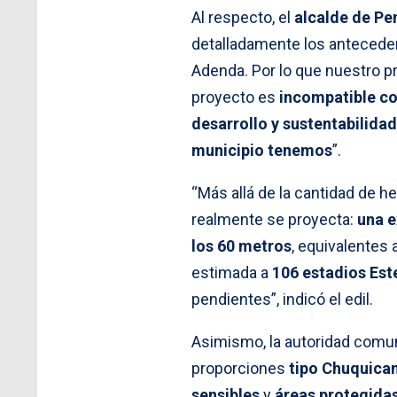
Al respecto, el
alcalde de Pe
detalladamente los antecede
Adenda. Por lo que nuestro 
proyecto es
incompatible co
desarrollo y sustentabilida
municipio tenemos
”.
“Más allá de la cantidad de
realmente se proyecta:
una e
los 60 metros
, equivalentes 
estimada a
106 estadios Est
pendientes”, indicó el edil.
Asimismo, la autoridad comunal
proporciones
tipo Chuquica
sensibles
y
áreas protegidas