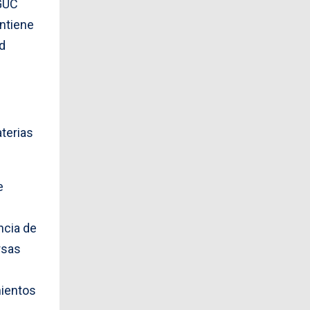
OGUC
ntiene
ad
terias
e
ncia de
rsas
mientos