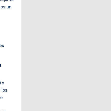
mos un
es
n
) y
 los
ue