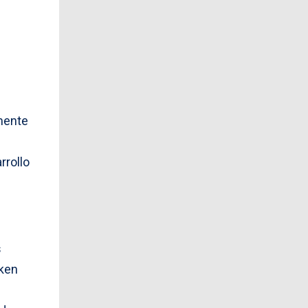
mente
rrollo
s
fken