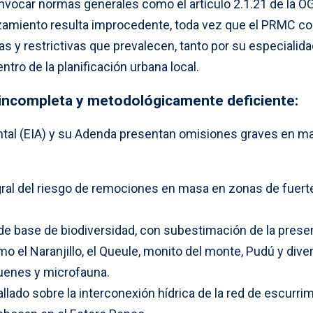
or invocar normas generales como el artículo 2.1.21 de la 
azamiento resulta improcedente, toda vez que el PRMC co
s y restrictivas que prevalecen, tanto por su especialid
ntro de la planificación urbana local.
 incompleta y metodológicamente deficiente:
tal (EIA) y su Adenda presentan omisiones graves en ma
egral del riesgo de remociones en masa en zonas de fuert
a de base de biodiversidad, con subestimación de la prese
 el Naranjillo, el Queule, monito del monte, Pudú y dive
uenes y microfauna.
allado sobre la interconexión hídrica de la red de escurri