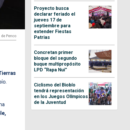
Proyecto busca
declarar feriado el
jueves 17 de
septiembre para
extender Fiestas
d de Penco
Patrias
Concretan primer
bloque del segundo
buque multipropósito
LPD “Rapa Nui”
Tierras
ío.
Ciclismo del Biobío
tendrá representación
en los Juegos Olímpicos
de la Juventud
na
le,