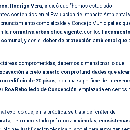
nco, Rodrigo Vera,
indicó que “hemos estudiado
ntes contenidos en el Evaluación de Impacto Ambiental 
pronunciamiento como alcalde y Concejo Municipal es qu
n la normativa urbanística vigente
, con los
lineamient
d comunal
, y con el
deber de protección ambiental que
 hectáreas comprometidas, debemos dimensionar lo que
xcavación a cielo abierto con profundidades que alca
a un
edificio de 20 pisos
, con una superficie de interven
er Roa Rebolledo de Concepción
, emplazada en cerros 
 explicó que, en la práctica, se trata de “cráter de
mata
, pero incrustado próximo a
viviendas, ecosistemas
.
No hay justificación técnica ni social para autorizar se