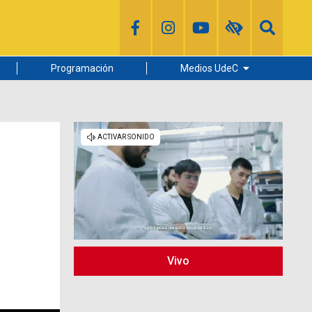
Programación
Medios UdeC
Diario Concepción
Radio UdeC
Noticias UdeC
La Discusión
s
Vivo