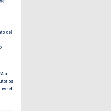
 de
nto del
o
EA a
utorios
luye el