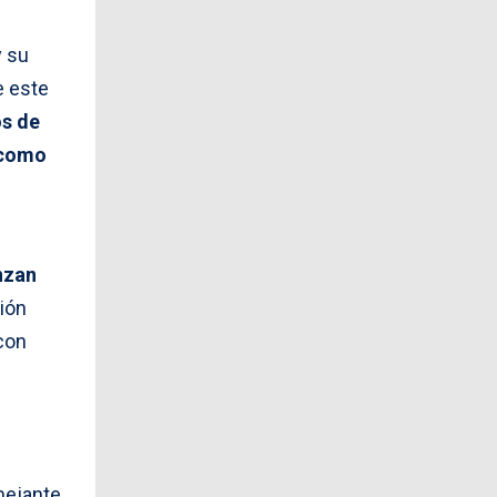
y su
e este
os de
 como
nzan
ción
con
mejante