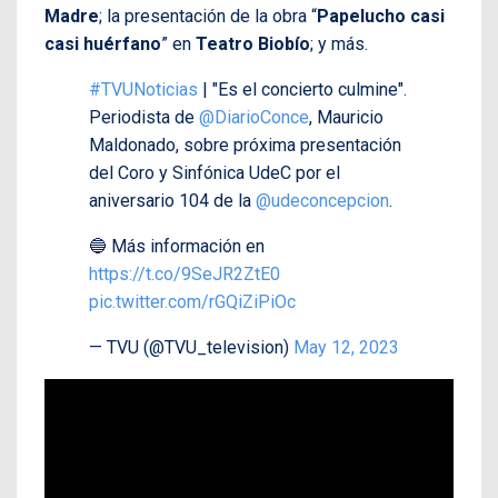
Madre
; la presentación de la obra “
Papelucho casi
casi huérfano
” en
Teatro Biobío
; y más.
#TVUNoticias
| "Es el concierto culmine".
Periodista de
@DiarioConce
, Mauricio
Maldonado, sobre próxima presentación
del Coro y Sinfónica UdeC por el
aniversario 104 de la
@udeconcepcion
.
🔵 Más información en
https://t.co/9SeJR2ZtE0
pic.twitter.com/rGQiZiPiOc
— TVU (@TVU_television)
May 12, 2023