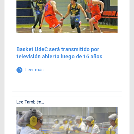
Basket UdeC será transmitido por
televisión abierta luego de 16 años
Leer más
arrow_forward
Lee También...