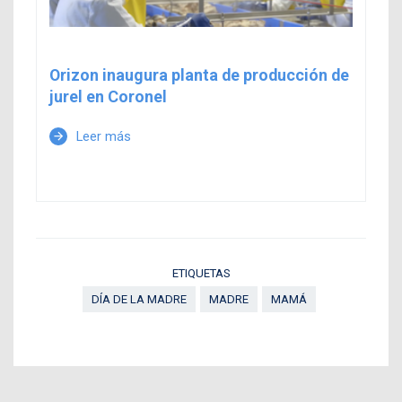
Orizon inaugura planta de producción de
jurel en Coronel
Leer más
arrow_forward
ETIQUETAS
DÍA DE LA MADRE
MADRE
MAMÁ