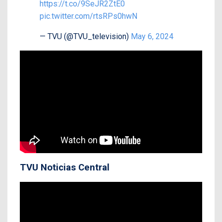
https://t.co/9SeJR2ZtE0
pic.twitter.com/rtsRPs0hwN
— TVU (@TVU_television)
May 6, 2024
TVU Noticias Central