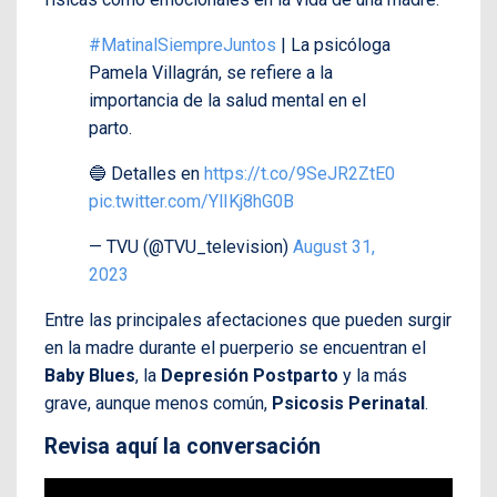
#MatinalSiempreJuntos
| La psicóloga
Pamela Villagrán, se refiere a la
importancia de la salud mental en el
parto.
🔵 Detalles en
https://t.co/9SeJR2ZtE0
pic.twitter.com/YlIKj8hG0B
— TVU (@TVU_television)
August 31,
2023
Entre las principales afectaciones que pueden surgir
en la madre durante el puerperio se encuentran el
Baby Blues
, la
Depresión Postparto
y la más
grave, aunque menos común,
Psicosis Perinatal
.
Revisa aquí la conversación