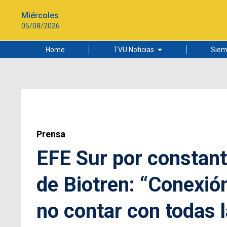
Miércoles
05/08/2026
Home
TVU Noticias
Siem
Lo más leído
Ciudad
Cultura
Universidad de Concepción
Prensa
EFE Sur por constan
de Biotren: “Conexió
no contar con todas l