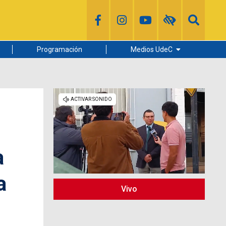
Programación
Medios UdeC
Diario Concepción
Radio UdeC
Noticias UdeC
La Discusión
a
a
Vivo