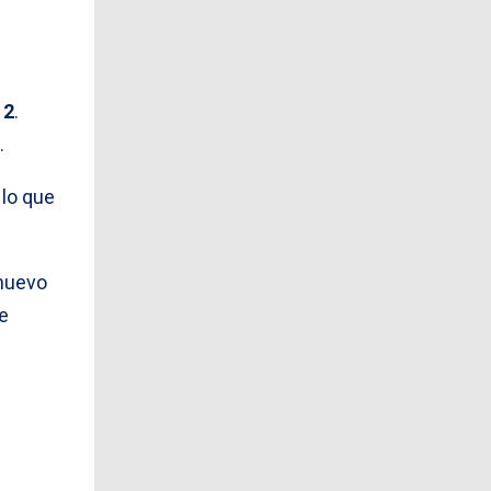
 2
.
.
 lo que
 nuevo
e