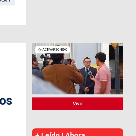
NEA 1
jos
Vivo
+ Leído | Ahora