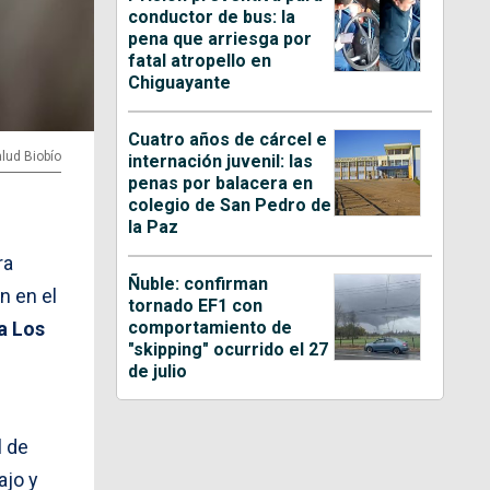
conductor de bus: la
pena que arriesga por
fatal atropello en
Chiguayante
Cuatro años de cárcel e
alud Biobío
internación juvenil: las
penas por balacera en
colegio de San Pedro de
la Paz
ra
Ñuble: confirman
n en el
tornado EF1 con
comportamiento de
a Los
"skipping" ocurrido el 27
de julio
l de
ajo y