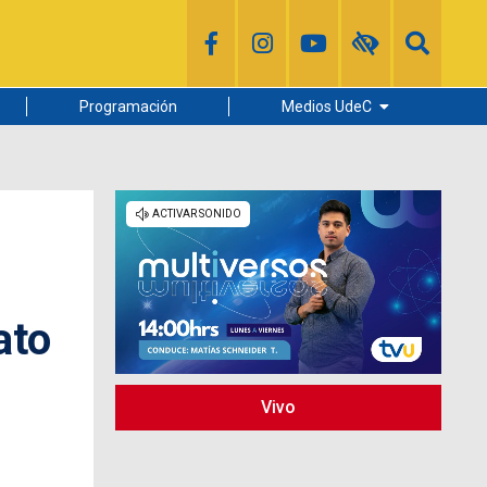
Programación
Medios UdeC
Diario Concepción
Radio UdeC
Noticias UdeC
La Discusión
ato
Vivo