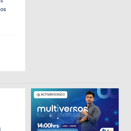
es
mos
n