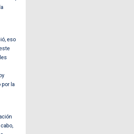
la
ió, eso
 este
bles
oy
 por la
gación
 cabo,