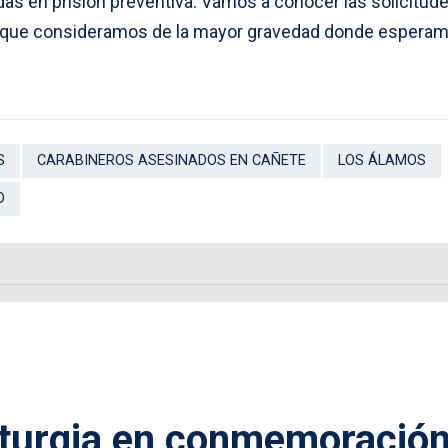
as en prisión preventiva. Vamos a conocer las solicitud
o que consideramos de la mayor gravedad donde espera
S
CARABINEROS ASESINADOS EN CAÑETE
LOS ÁLAMOS
O
liturgia en conmemoració