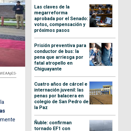
Las claves de la
megarreforma
aprobada por el Senado:
votos, compensación y
próximos pasos
Prisión preventiva para
conductor de bus: la
pena que arriesga por
fatal atropello en
Chiguayante
cbWEAApES-
Cuatro años de cárcel e
internación juvenil: las
penas por balacera en
colegio de San Pedro de
la
la Paz
as
tamente
Ñuble: confirman
tornado EF1 con