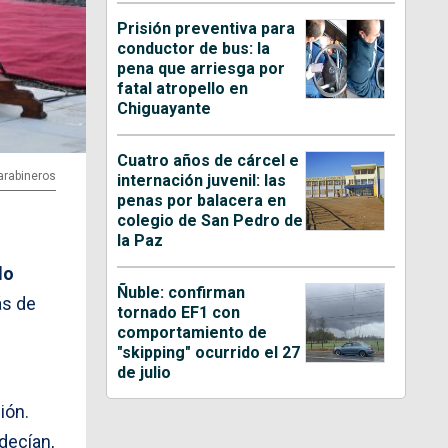
Prisión preventiva para
conductor de bus: la
pena que arriesga por
fatal atropello en
Chiguayante
Cuatro años de cárcel e
arabineros
internación juvenil: las
penas por balacera en
colegio de San Pedro de
la Paz
lo
Ñuble: confirman
ás de
tornado EF1 con
comportamiento de
"skipping" ocurrido el 27
de julio
ción.
 decían,