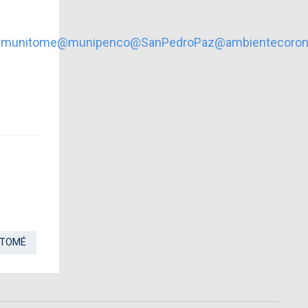
munitome
@munipenco
@SanPedroPaz
@ambientecoron
TOMÉ