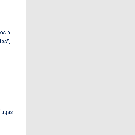
tos a
les”
,
 fugas