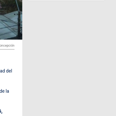
 Concepción
ad del
de la
é,