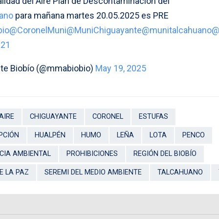
lidad del Aire Plan de Descontaminación del
ano
para mañana martes 20.05.2025 es PRE
io
@CoronelMuni
@MuniChiguayante
@munitalcahuano
@
b21
te Biobío (@mmabiobio)
May 19, 2025
AIRE
CHIGUAYANTE
CORONEL
ESTUFAS
PCIÓN
HUALPÉN
HUMO
LEÑA
LOTA
PENCO
CIA AMBIENTAL
PROHIBICIONES
REGIÓN DEL BIOBÍO
E LA PAZ
SEREMI DEL MEDIO AMBIENTE
TALCAHUANO