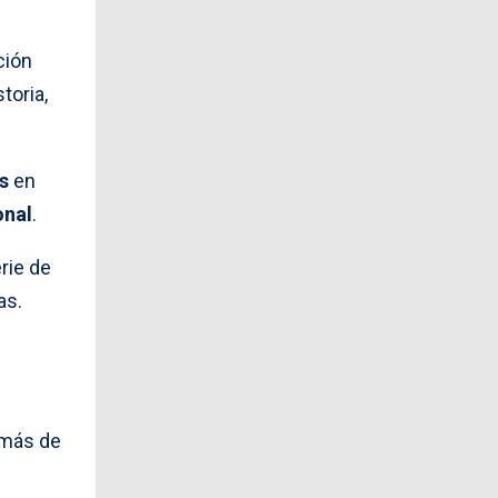
ción
toria,
s
en
onal
.
rie de
as.
demás de