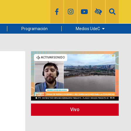
Programación
Medios UdeC
Diario Concepción
Radio UdeC
Noticias UdeC
La Discusión
Vivo