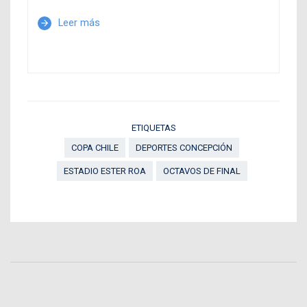
Leer más
arrow_forward
ETIQUETAS
COPA CHILE
DEPORTES CONCEPCIÓN
ESTADIO ESTER ROA
OCTAVOS DE FINAL