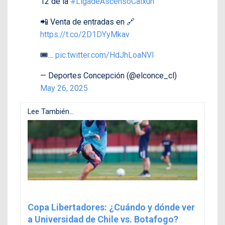
12 de la
#LigadeAscensoCaixun
📲 Venta de entradas en 🔗
https://t.co/2D1DYyMkav
🎟️…
pic.twitter.com/HdJhLoaNVl
— Deportes Concepción (@elconce_cl)
May 26, 2025
Lee También...
Copa Libertadores: ¿Cuándo y dónde ver
a Universidad de Chile vs. Botafogo?