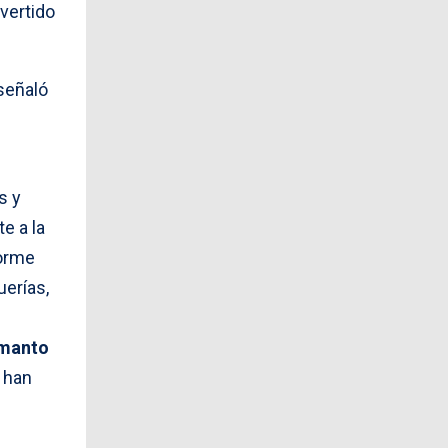
evertido
señaló
s y
e a la
forme
erías,
manto
s han