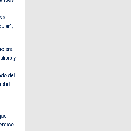
r
 se
ular”,
no era
lisis y
ado del
 del
 que
érgico