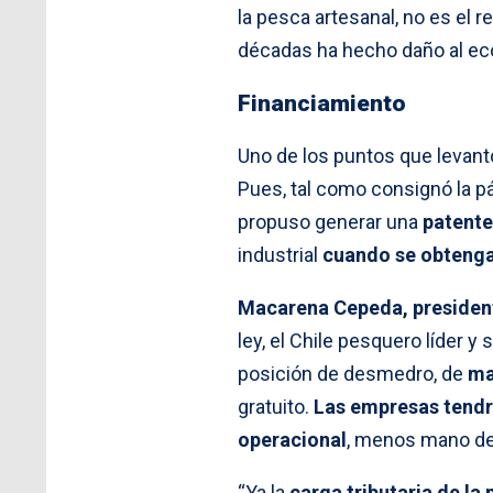
la pesca artesanal, no es el 
décadas ha hecho daño al e
Financiamiento
Uno de los puntos que levantó
Pues, tal como consignó la pá
propuso generar una
patente
industrial
cuando se obtenga 
Macarena Cepeda, president
ley, el Chile pesquero líder y
posición de desmedro, de
ma
gratuito.
Las empresas tendr
operacional
, menos mano de 
“Ya la
carga tributaria de la 