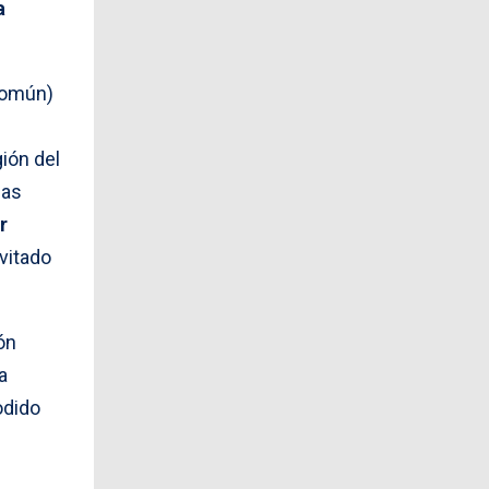
a
común)
ión del
las
r
vitado
ón
a
odido