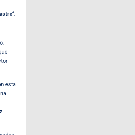
astre
”.
o.
 que
ctor
on esta
una
z
randes