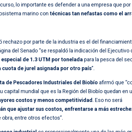
recurso, lo importante es defender a una empresa que por
cosistema marino con
técnicas tan nefastas como el arr
 rechazo por parte de la industria es el del financiamient
gina del Senado “se respaldó la indicación del Ejecutivo
 especial de 1.3 UTM por tonelada
para la pesca del se
cuota de jurel asignada por otro país
”.
a de Pescadores Industriales del Biobío
afirmó que “c
 su capital mundial que es la Región del Biobío quedan en 
yores costos y menos competitividad
. Eso no será
án que ajustar sus costos, enfrentarse a más estreche
obra, entre otros efectos”.
pesca industrial
es proporcionalmente una de las más g