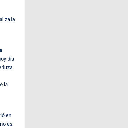
liza la
a
hoy día
erluza
e la
ió en
 no es