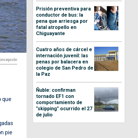
Prisión preventiva para
conductor de bus: la
pena que arriesga por
fatal atropello en
Chiguayante
Cuatro años de cárcel e
internación juvenil: las
 Concepción
penas por balacera en
colegio de San Pedro de
la Paz
Ñuble: confirman
tornado EF1 con
o que
comportamiento de
"skipping" ocurrido el 27
de julio
egadas
on pie