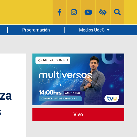
Programación
Medios UdeC
Diario Concepción
Radio UdeC
Noticias UdeC
La Discusión
uza
s
Vivo