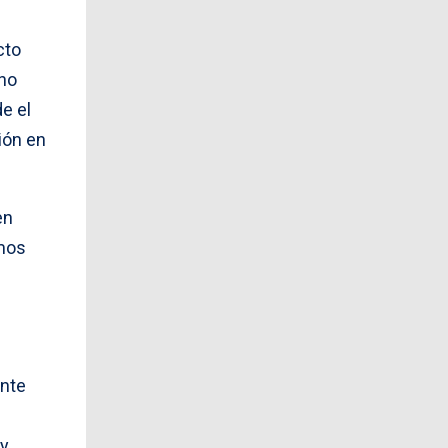
cto
 no
e el
ión en
en
smos
ante
e
 y