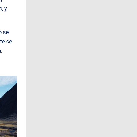
, y
o se
nte se
a.