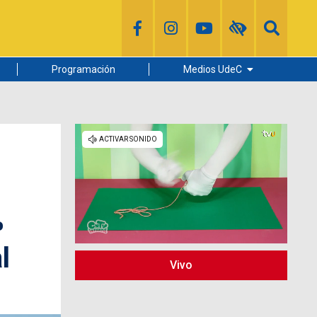
Programación
Medios UdeC
Diario Concepción
Radio UdeC
Noticias UdeC
La Discusión
%
l
Vivo