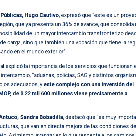
 Públicas, Hugo Cautivo
, expresó que “este es un proye
egión, que ya presenta un 36% de avance, que consolida
 posibilidad de un mayor intercambio transfronterizo desd
de carga, sino que también una vocación que tiene la reg
sando en el mundo exterior”.
al explicó la importancia de los servicios que funcionan 
e intercambio, “aduanas, policías, SAG y distintos organi
acios adecuados, y
este complejo con una inversión del
l MOP, de $ 22 mil 600 millones viene precisamente a
 Antuco, Sandra Bobadilla
, destacó que “es muy import
ructuras, que van en directa mejora de las condiciones d
ejo. Asimismo, avanzar en lo que respecta a los caminos