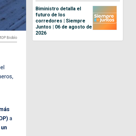
Biministro detalla el
futuro de los
corredores | Siempre
Juntos | 06 de agosto de
2026
MOP Biobío
el
neros,
 más
MOP)
a
 un