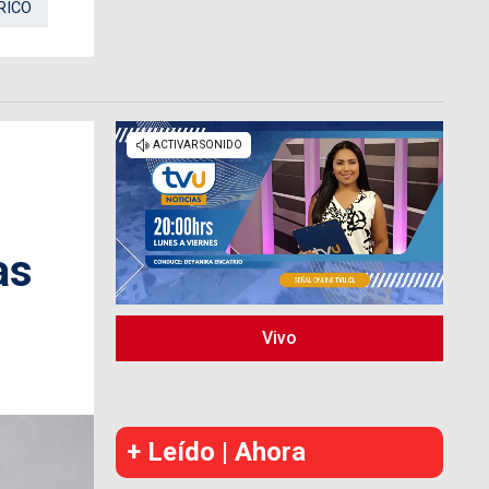
RICO
as
Vivo
+ Leído | Ahora