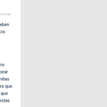
deben
cio
tro
orar
ilias
des que
e que
estas