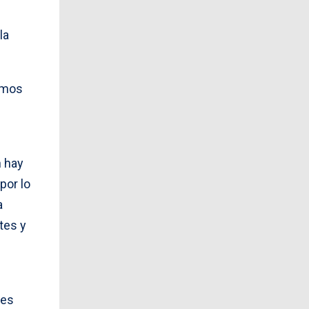
la
amos
n hay
por lo
a
tes y
nes