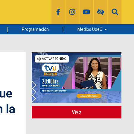
Programación
Medios UdeC
Diario Concepción
Radio UdeC
Noticias UdeC
La Discusión
gue
 la
Vivo