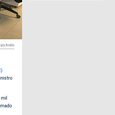
rgía Biobío
C)
nistro
 mil
lamado