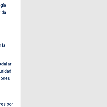
ogía
vida
 la
dular
uridad
giones
res por