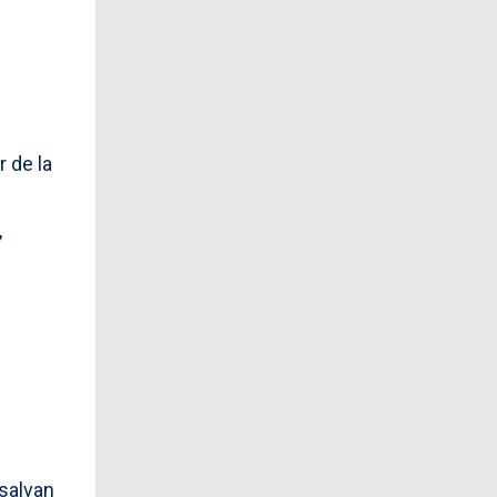
 de la
,
 salvan