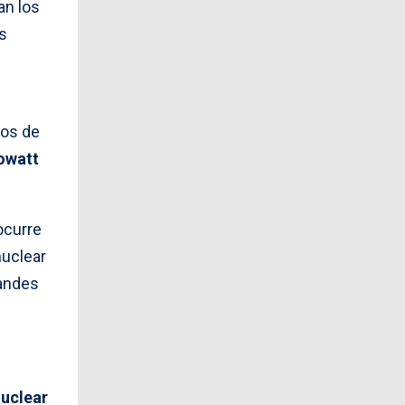
an los
s
tos de
owatt
ocurre
nuclear
randes
nuclear