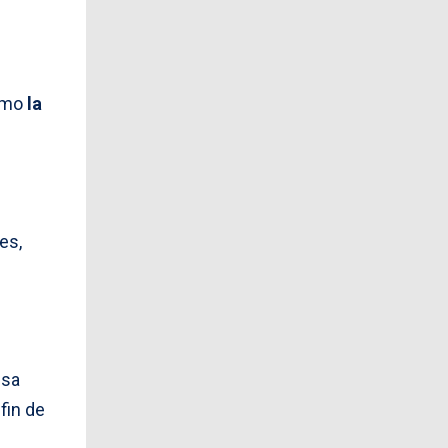
como
la
es,
usa
fin de