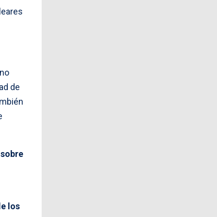
cleares
 no
dad de
también
e
 sobre
de los