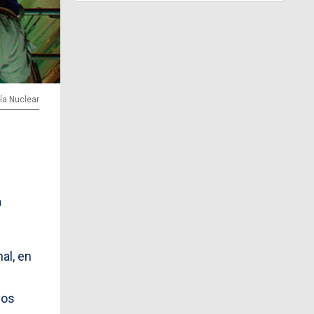
ía Nuclear
a
al, en
vos