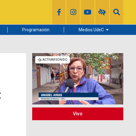
Programación
Medios UdeC
Diario Concepción
Radio UdeC
Noticias UdeC
La Discusión
:
Vivo