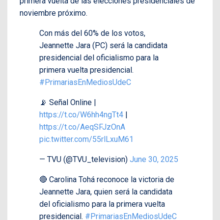
primera vuelta de las elecciones presidenciales de
noviembre próximo.
Con más del 60% de los votos,
Jeannette Jara (PC) será la candidata
presidencial del oficialismo para la
primera vuelta presidencial.
#PrimariasEnMediosUdeC
📡 Señal Online |
https://t.co/W6hh4ngTt4
|
https://t.co/AeqSFJzOnA
pic.twitter.com/55rlLxuM61
— TVU (@TVU_television)
June 30, 2025
🔴 Carolina Tohá reconoce la victoria de
Jeannette Jara, quien será la candidata
del oficialismo para la primera vuelta
presidencial.
#PrimariasEnMediosUdeC