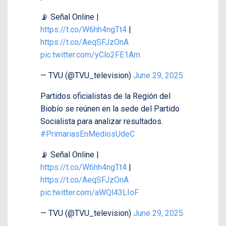
📡 Señal Online |
https://t.co/W6hh4ngTt4
|
https://t.co/AeqSFJzOnA
pic.twitter.com/yClo2FE1Am
— TVU (@TVU_television)
June 29, 2025
Partidos oficialistas de la Región del
Biobío se reúnen en la sede del Partido
Socialista para analizar resultados.
#PrimariasEnMediosUdeC
📡 Señal Online |
https://t.co/W6hh4ngTt4
|
https://t.co/AeqSFJzOnA
pic.twitter.com/aWQl43LIoF
— TVU (@TVU_television)
June 29, 2025