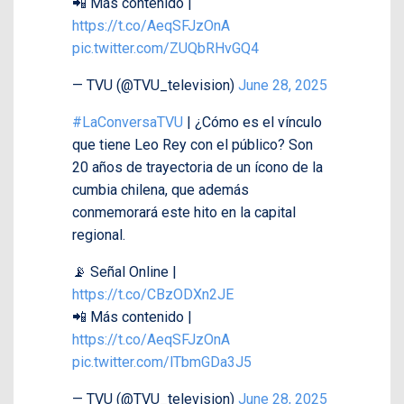
📲 Más contenido |
https://t.co/AeqSFJzOnA
pic.twitter.com/ZUQbRHvGQ4
— TVU (@TVU_television)
June 28, 2025
#LaConversaTVU
| ¿Cómo es el vínculo
que tiene Leo Rey con el público? Son
20 años de trayectoria de un ícono de la
cumbia chilena, que además
conmemorará este hito en la capital
regional.
📡 Señal Online |
https://t.co/CBzODXn2JE
📲 Más contenido |
https://t.co/AeqSFJzOnA
pic.twitter.com/lTbmGDa3J5
— TVU (@TVU_television)
June 28, 2025