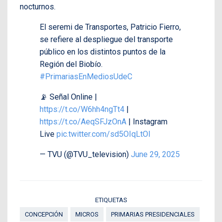
nocturnos.
El seremi de Transportes, Patricio Fierro,
se refiere al despliegue del transporte
público en los distintos puntos de la
Región del Biobío.
#PrimariasEnMediosUdeC
📡 Señal Online |
https://t.co/W6hh4ngTt4
|
https://t.co/AeqSFJzOnA
| Instagram
Live
pic.twitter.com/sd5OIqLtOl
— TVU (@TVU_television)
June 29, 2025
ETIQUETAS
CONCEPCIÓN
MICROS
PRIMARIAS PRESIDENCIALES