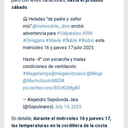
pero con leves variaciones,
hasta el próximo
sábado
.
🥶 Heladas “de padre y señor
mío”.
@meteochile_dmc
emitió
advertencia para
#Valparaíso
#RM
#OHiggins
#Maule
#Ñuble
#Biobío
este
miércoles 16 y jueves 17 julio 2025.
Hasta -4° con escarcha y malas
condiciones de ventilación.
#Megatiempo
@meganoticiascl
@Mega
@MuchoGustoMEGA
pic.twitter.com/B5UKQMgAlI
— Alejandro Sepúlveda Jara
(@Sepulinares)
July 14, 2025
En detalle,
durante el miércoles 16 y jueves 17,
las temperaturas en la cordillera de la costa