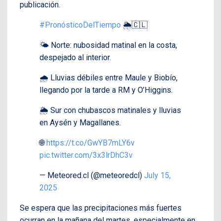
publicación.
#PronósticoDelTiempo
🌦️🇨🇱
🌤️ Norte: nubosidad matinal en la costa,
despejado al interior.
🌧️ Lluvias débiles entre Maule y Biobío,
llegando por la tarde a RM y O’Higgins.
🌦️ Sur con chubascos matinales y lluvias
en Aysén y Magallanes.
🌐
https://t.co/GwYB7mLY6v
pic.twitter.com/3x3lrDhC3v
— Meteored.cl (@meteoredcl)
July 15,
2025
Se espera que las precipitaciones más fuertes
ocurran en la mañana del martes, especialmente en