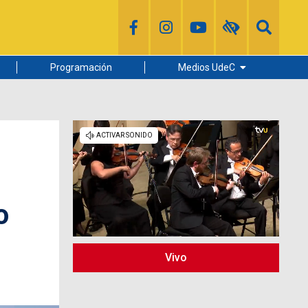
Programación
Medios UdeC
Diario Concepción
Radio UdeC
Noticias UdeC
La Discusión
o
Vivo