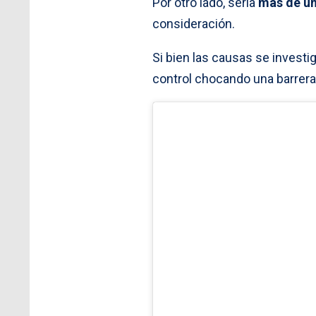
Por otro lado, sería
más de un
consideración.
Si bien las causas se investig
control chocando una barrera 