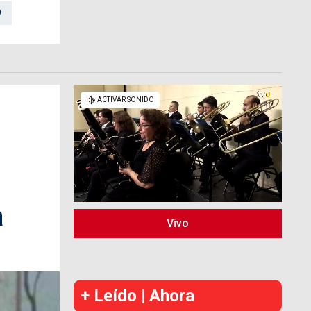
O
a
Vivo
+ Leído | Ahora