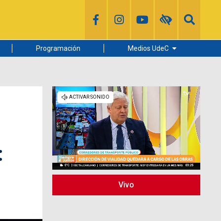
Programación
Medios UdeC
Diario Concepción
Radio UdeC
Noticias UdeC
La Discusión
:
Vivo