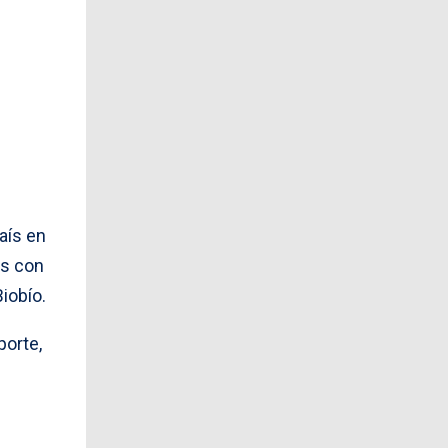
aís en
os con
iobío.
porte,