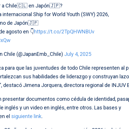
r a Chile🇨🇱 en Japón🇯🇵?
a internacional Ship for World Youth (SWY) 2026,
rno de Japón🇯🇵
de agosto en 👇
https://t.co/2TpQHWNBUv
U3xQw
en Chile (@JapanEmb_Chile)
July 4, 2025
a para que las juventudes de todo Chile representen al p
ortalezcan sus habilidades de liderazgo y construyan laz
”, destacó Jimena Jorquera, directora regional de INJUV B
án presentar documentos como cédula de identidad, pasa
de inglés y un video en inglés, entre otros. Las bases y
en el
siguiente link
.