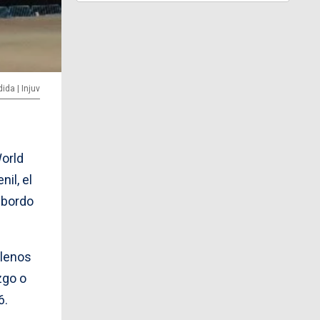
ida | Injuv
World
il, el
a bordo
ilenos
zgo o
6.