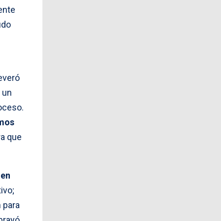
ente
udo
severó
e un
oceso.
amos
ra que
 en
ivo;
n para
brayó.