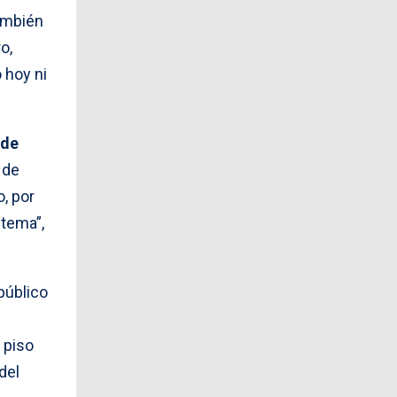
ambién
o,
 hoy ni
 de
 de
, por
stema”,
público
 piso
del