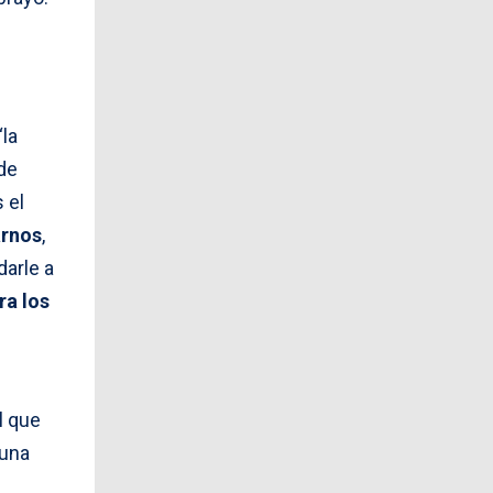
“la
de
 el
arnos
,
arle a
ra los
l que
 una