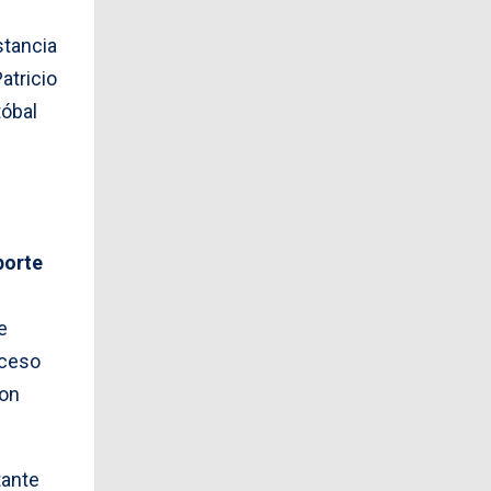
stancia
atricio
tóbal
porte
e
oceso
ron
tante