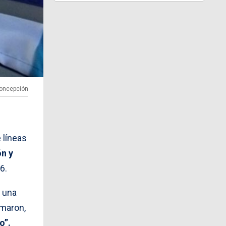
 Concepción
 líneas
ón y
6.
 una
imaron,
o”.