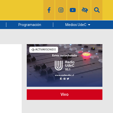
Programación
Medios UdeC
Diario Concepción
Radio UdeC
Noticias UdeC
La Discusión
Vivo