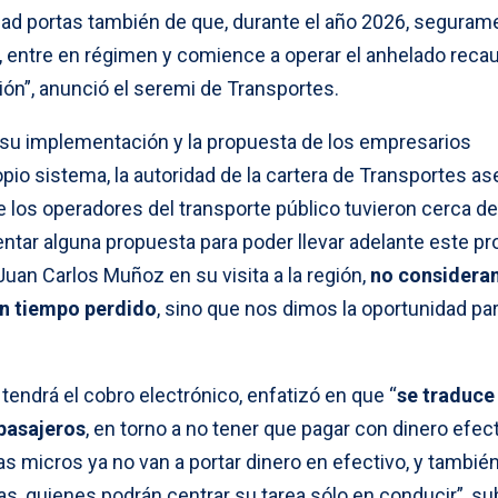
 ad portas también de que, durante el año 2026, seguram
, entre en régimen y comience a operar el anhelado reca
ón”, anunció el seremi de Transportes.
 su implementación y la propuesta de los empresarios
opio sistema, la autoridad de la cartera de Transportes a
e los operadores del transporte público tuvieron cerca d
ntar alguna propuesta para poder llevar adelante este pr
uan Carlos Muñoz en su visita a la región,
no consider
un tiempo perdido
, sino que nos dimos la oportunidad pa
endrá el cobro electrónico, enfatizó en que “
se traduce
 pasajeros
, en torno a no tener que pagar con dinero efect
as micros ya no van a portar dinero en efectivo, y tambié
s, quienes podrán centrar su tarea sólo en conducir”, su