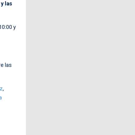
 y las
10:00 y
e las
z
,
a