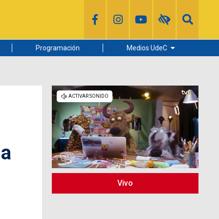
Programación
Medios UdeC
Diario Concepción
Radio UdeC
Noticias UdeC
La Discusión
sa
Vivo