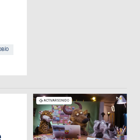
OBÍO
e