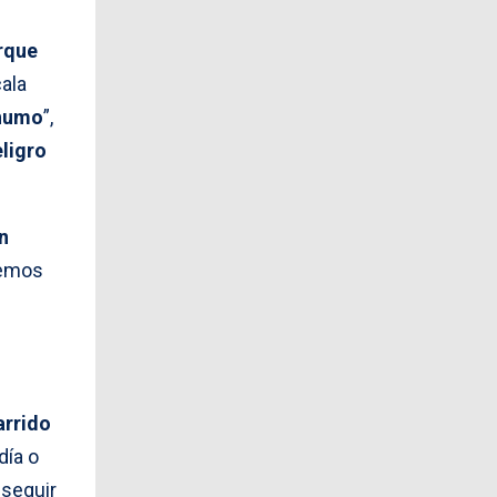
rque
ala
 humo
”,
ligro
n
bemos
arrido
día o
 seguir