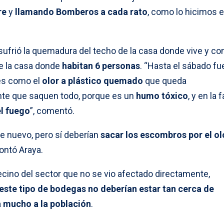
re
y
llamando Bomberos a cada rato
, como lo hicimos e
 sufrió la quemadura del techo de la casa donde vive y con
de la casa donde
habitan 6 personas
. “Hasta el sábado fu
es como el
olor a plástico quemado
que queda
te que saquen todo, porque es un
humo tóxico
, y en la 
el fuego
”, comentó.
de nuevo, pero sí deberían
sacar los escombros por el ol
contó Araya.
vecino del sector que no se vio afectado directamente,
este tipo de bodegas no deberían estar tan cerca de
a mucho a la población
.