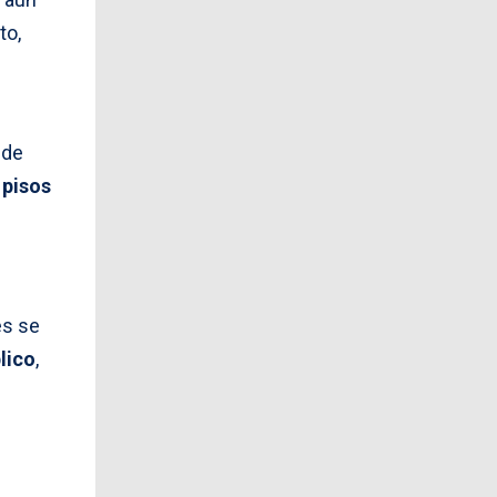
to,
 de
pisos
es se
lico
,