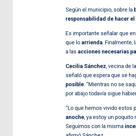
Según el municipio, sobre la
responsabilidad de hacer el 
Es importante señalar que e
que lo
arrienda
. Finalmente, 
a las
acciones necesarias pa
Cecilia Sánchez
, vecina de l
señaló que espera que se ha
posible
. “Mientras no se saq
por abajo todavía sigue habi
“Lo que hemos vivido estos 
anoche
, ya estoy un poquito
Seguimos con la misma
ince
afirmó Sánchez.