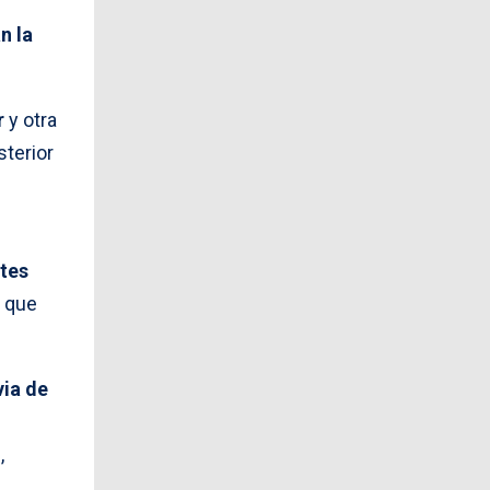
n la
r
y otra
sterior
ntes
e que
via de
,