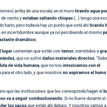
iernes) arriba de una escala, en el muro
tirando agua po
o de viento y
estaban saltando chispas
(…) tengo una esc
do harto, pero todavía hay un punto que está ahí
tirando
n en incertidumbre aunque ya no percibiendo el mismo
pe
 bastante dramático
.
l lugar
comentan que están con
temor
, sometidos a
gra
rnández
, que no sufrió
daños materiales directos
. “De
dida de vida humana
, que no nos
intoxicamos con el
 para el otro lado, y que nosotros
no aspiramos el humo
io que las instituciones que les corresponda hagan el
b
eso va a seguir combustionando
. Si no llueve durante el 
nder los sacos
que están ahí debajo. Y nosotros vamos a