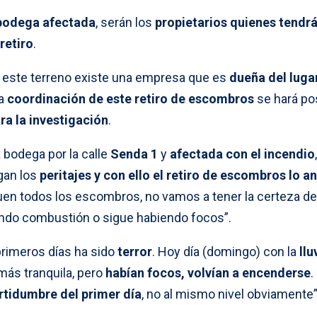
bodega afectada
, serán los
propietarios quienes tendrá
retiro
.
n este terreno existe una empresa que es
dueña del luga
la
coordinación de este retiro de escombros
se hará po
ra la investigación
.
a bodega por la calle
Senda 1
y
afectada con el incendio
,
gan los
peritajes y con ello el retiro de escombros lo a
uen todos los escombros, no vamos a tener la certeza d
endo combustión o sigue habiendo focos”.
primeros días ha sido
terror
. Hoy día (domingo) con la
llu
 más tranquila, pero
habían focos, volvían a encenderse
.
rtidumbre del primer día
, no al mismo nivel obviamente”