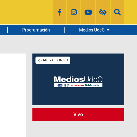
Programación
Medios UdeC
Diario Concepción
Radio UdeC
Noticias UdeC
La Discusión
r
Vivo