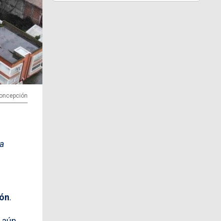
 Concepción
la
ión
.
o aún