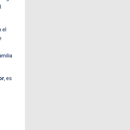
l
 el
e
familia
or
, es