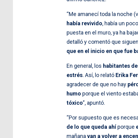
“Me amanecí toda la noche (v
había revivido
, había un poc
puesta en el muro, ya ha baja
detalló y comentó que sigue
que en el inicio en que fue
En general, los
habitantes de
estrés
. Así, lo relató
Erika Fe
agradecer de que no hay
pér
humo
porque el viento estaba
tóxico
”, apuntó.
“Por supuesto que es necesar
de lo que queda ahí
porque
mañana
van a volver a ence