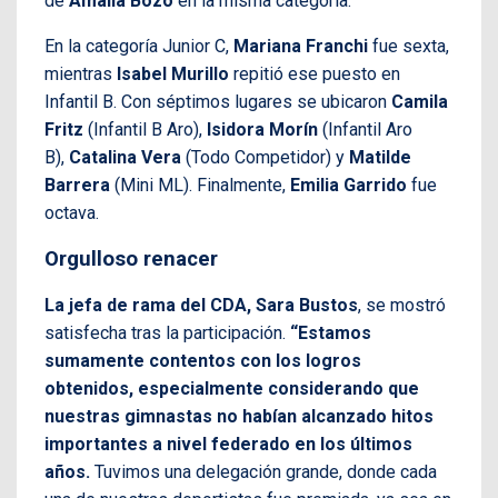
de
Amalia Bozo
en la misma categoría.
En la categoría Junior C,
Mariana Franchi
fue sexta,
mientras
Isabel Murillo
repitió ese puesto en
Infantil B. Con séptimos lugares se ubicaron
Camila
Fritz
(Infantil B Aro),
Isidora Morín
(Infantil Aro
B),
Catalina Vera
(Todo Competidor) y
Matilde
Barrera
(Mini ML). Finalmente,
Emilia Garrido
fue
octava.
Orgulloso renacer
La jefa de rama del CDA, Sara Bustos
, se mostró
satisfecha tras la participación.
“Estamos
sumamente contentos con los logros
obtenidos, especialmente considerando que
nuestras gimnastas no habían alcanzado hitos
importantes a nivel federado en los últimos
años.
Tuvimos una delegación grande, donde cada