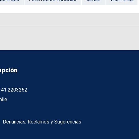
epción
56 41 2203262
hile
Denuncias, Reclamos y Sugerencias