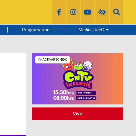
Programación
Medios UdeC
Diario Concepción
Radio UdeC
Noticias UdeC
La Discusión
Vivo