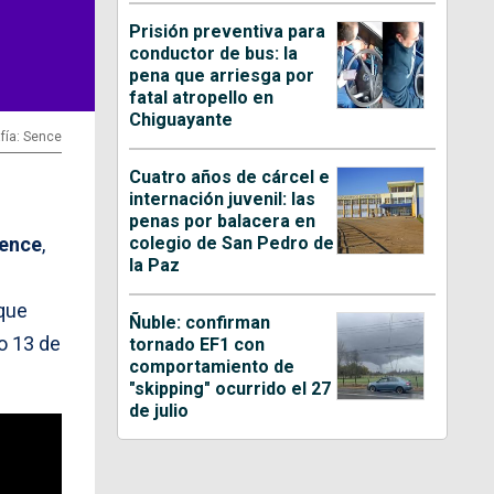
Prisión preventiva para
conductor de bus: la
pena que arriesga por
fatal atropello en
Chiguayante
fía: Sence
Cuatro años de cárcel e
internación juvenil: las
penas por balacera en
colegio de San Pedro de
ence
,
la Paz
 que
Ñuble: confirman
o 13 de
tornado EF1 con
comportamiento de
"skipping" ocurrido el 27
de julio