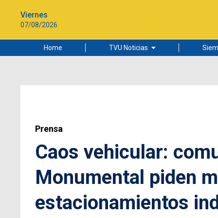
Viernes
07/08/2026
Home
TVU Noticias
Siem
Lo más leído
Ciudad
Cultura
Universidad de Concepción
Prensa
Caos vehicular: com
Monumental piden m
estacionamientos in