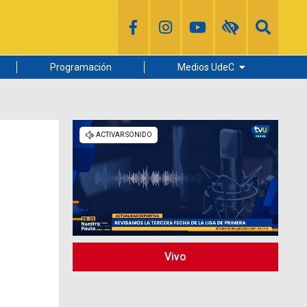
Programación
Medios UdeC
Diario Concepción
Radio UdeC
Noticias UdeC
La Discusión
Vivo