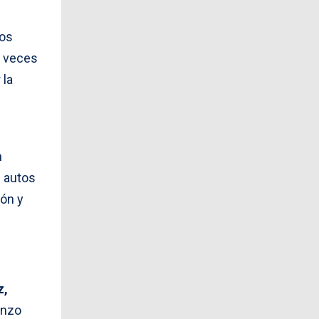
los
a veces
 la
n
e autos
ión y
z,
enzo