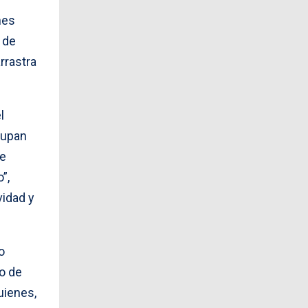
nes
 de
rrastra
l
cupan
ue
”,
vidad y
o
o de
uienes,