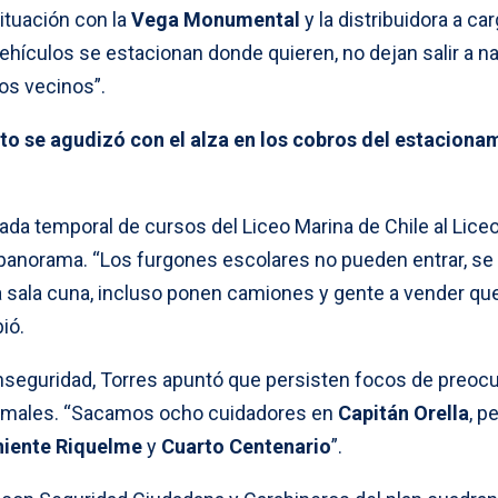
situación con la
Vega Monumental
y la distribuidora a ca
vehículos se estacionan donde quieren, no dejan salir a na
os vecinos”.
cto se agudizó con el alza en los cobros del estaciona
gada temporal de cursos del Liceo Marina de Chile al Liceo
panorama. “Los furgones escolares no pueden entrar, se
a sala cuna, incluso ponen camiones y gente a vender que
ió.
nseguridad, Torres apuntó que persisten focos de preoc
formales. “Sacamos ocho cuidadores en
Capitán Orella
, p
niente Riquelme
y
Cuarto Centenario
”.