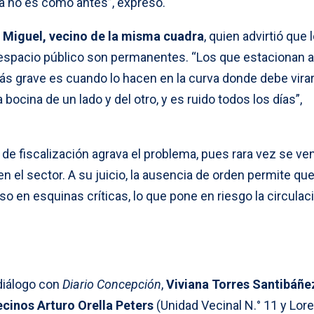
 ya no es como antes”, expresó.
ó
Miguel, vecino de la misma cuadra
, quien advirtió que 
l espacio público son permanentes. “Los que estacionan 
ás grave es cuando lo hacen en la curva donde debe virar
bocina de un lado y del otro, y es ruido todos los días”,
 de fiscalización agrava el problema, pues rara vez se ve
en el sector. A su juicio, la ausencia de orden permite qu
luso en esquinas críticas, lo que pone en riesgo la circulac
 diálogo con
Diario Concepción
,
Viviana Torres Santibáñe
ecinos Arturo Orella Peters
(Unidad Vecinal N.° 11 y Lor