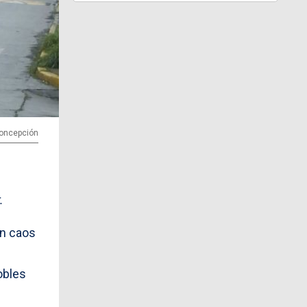
 Concepción
.
an caos
obles