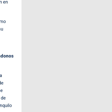
ón en
omo
su
ándonos
a
de
de
 de
anquilo