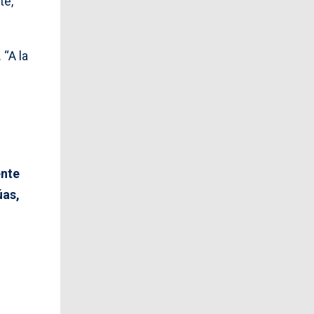
te,
“A la
ente
úas,