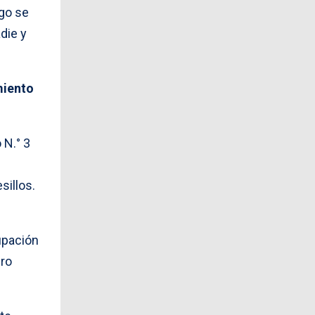
rgo se
die y
miento
 N.° 3
sillos.
upación
ero