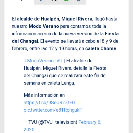
El
alcalde de Hualpén, Miguel Rivera
, llegó hasta
nuestro
Modo Verano
para contarnos toda la
información acerca de la nueva versión de la
Fiesta
del Changai
. El evento se llevará a cabo el 8 y 9 de
febrero, entre las 12 y 19 horas, en
caleta Chome
.
#ModoVeranoTVU
| El alcalde de
Hualpén, Miguel Rivera, detalla la Fiesta
del Changai que se realizará este fin de
semana en caleta Lenga.
Más información en
https://t.co/9SeJR2ZtE0
pic.twitter.com/e8TRphgukF
— TVU (@TVU_television)
February 6,
2025