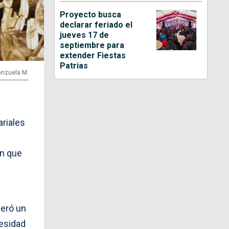
Proyecto busca
declarar feriado el
jueves 17 de
septiembre para
extender Fiestas
Patrias
lenzuela M.
ariales
en que
neró un
cesidad