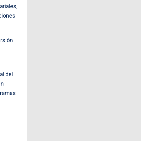
riales,
aciones
ersión
al del
en
ogramas