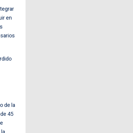
ntegrar
uir en
os
sarios
rdido
o de la
 de 45
de
 la