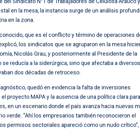
te del Sindicato N°1 de Trabajadores de Celulosa Arauco 
stal en la mesa, la instancia surge de un análisis profun
ria en la zona.
conocido, que es el conflicto y término de operaciones d
xplicó, los sindicatos que se agruparon en la mesa hicie
mía, Nicolás Grau, y posteriormente al Presidente de la
 se reducía a la siderúrgica, sino que afectaba a diverso
evaban dos décadas de retroceso.
iagnóstico, quedó en evidencia la falta de inversiones
 el proyecto MAPA y la ausencia de una política clara par
es, en un escenario donde el país avanza hacia nuevas m
no verde. “Ahí los empresarios también reconocieron el
los permisos sectoriales apareció como un nudo crítico”,