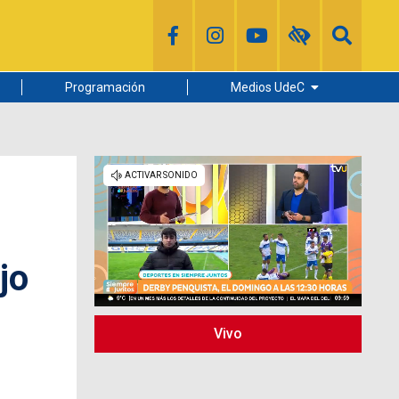
Programación
Medios UdeC
Diario Concepción
Radio UdeC
Noticias UdeC
La Discusión
jo
Vivo