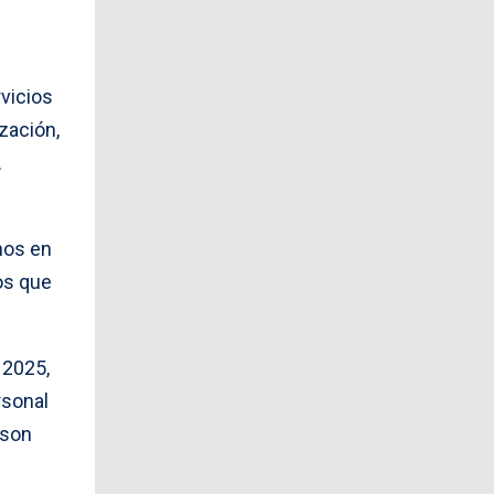
vicios
zación,
.
nos en
os que
 2025,
rsonal
 son