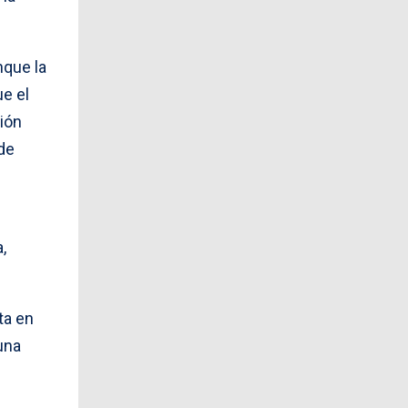
nque la
ue el
ión
 de
,
ta en
una