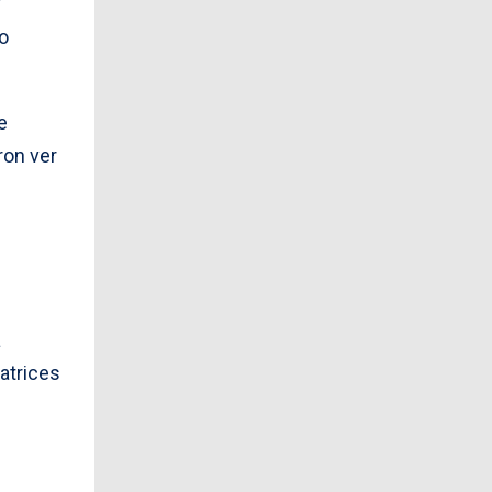
y
do
e
ron ver
s
a
atrices