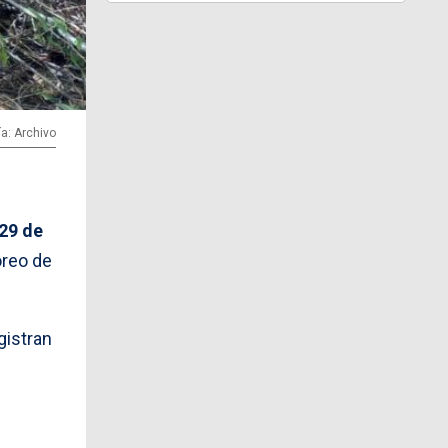
ía: Archivo
29 de
oreo de
gistran