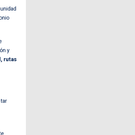
munidad
onio
e
ión y
, rutas
tar
te