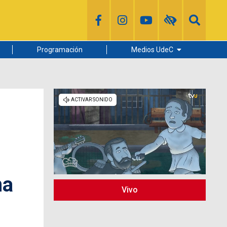
Programación
Medios UdeC
Diario Concepción
Radio UdeC
Noticias UdeC
La Discusión
na
Vivo