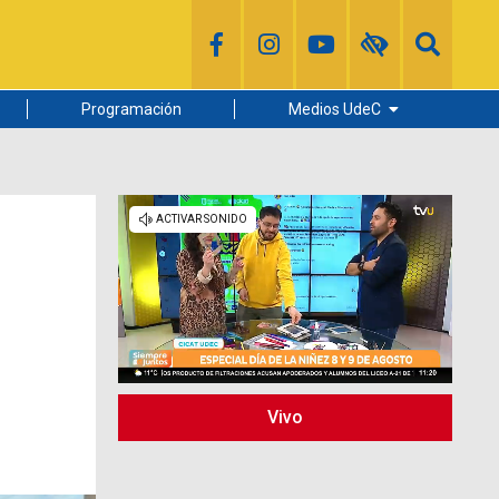
Programación
Medios UdeC
Diario Concepción
Radio UdeC
Noticias UdeC
La Discusión
Vivo