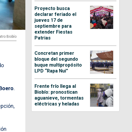
Proyecto busca
declarar feriado el
jueves 17 de
septiembre para
extender Fiestas
atro Biobío
Patrias
Concretan primer
bloque del segundo
buque multipropósito
do
LPD “Rapa Nui”
Frente frío llega al
Boero
.
Biobío: pronostican
aguanieve, tormentas
eléctricas y heladas
pción,
ión