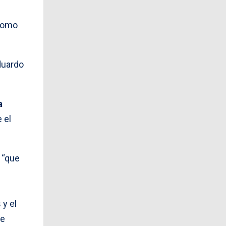
 como
duardo
a
 el
r “que
 y el
de