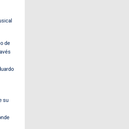
usical
io de
ravés
Eduardo
e su
donde
e