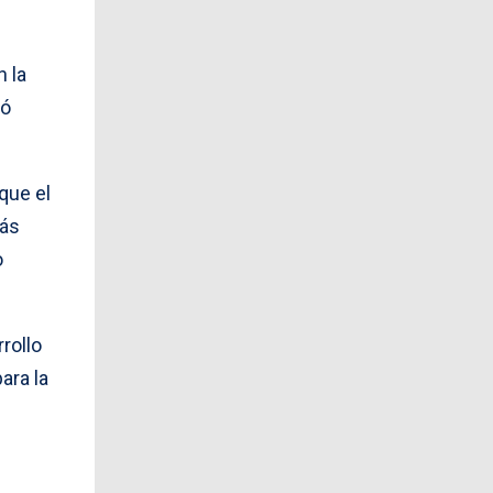
n la
só
que el
más
o
rollo
ara la