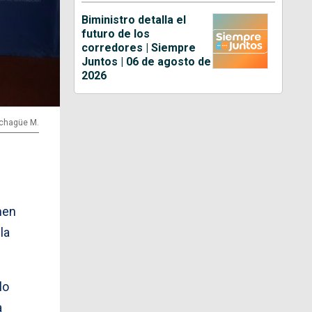
Biministro detalla el
futuro de los
corredores | Siempre
Juntos | 06 de agosto de
2026
Echagüe M.
men
la
lo
a