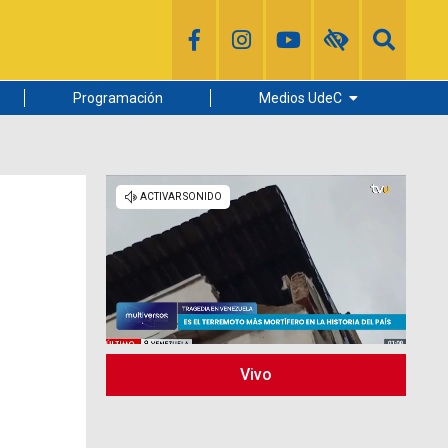
Programación
Medios UdeC
Diario Concepción
Radio UdeC
Noticias UdeC
La Discusión
Vivo