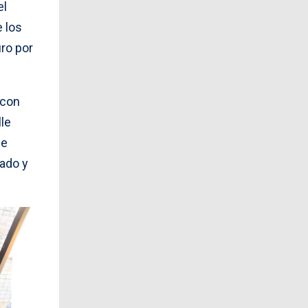
el
 los
ro por
 con
le
ue
eado y