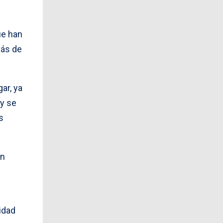
ue han
más de
ar, ya
y se
s
on
vidad