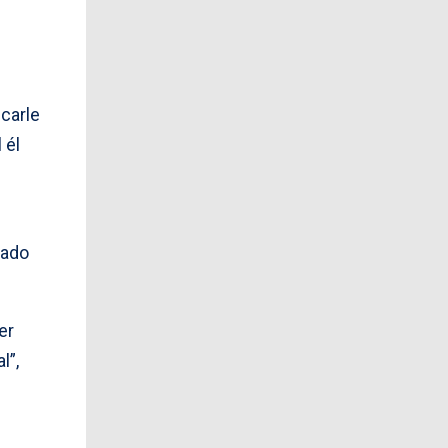
carle
 él
lado
er
l”,