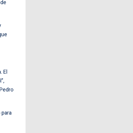
 de
y
 que
. El
”,
 Pedro
 para