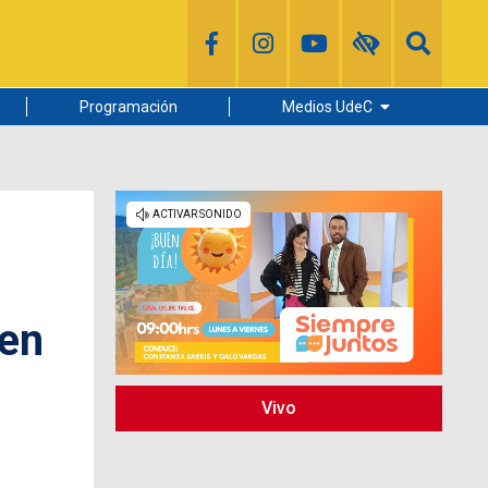
Programación
Medios UdeC
Diario Concepción
Radio UdeC
Noticias UdeC
La Discusión
 en
Vivo